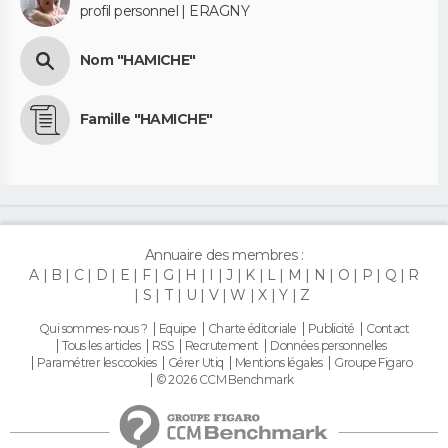
profil personnel | ERAGNY
Nom "HAMICHE"
Famille "HAMICHE"
Annuaire des membres :
A
B
C
D
E
F
G
H
I
J
K
L
M
N
O
P
Q
R
S
T
U
V
W
X
Y
Z
Qui sommes-nous ?
Equipe
Charte éditoriale
Publicité
Contact
Tous les articles
RSS
Recrutement
Données personnelles
Paramétrer les cookies
Gérer Utiq
Mentions légales
Groupe Figaro
© 2026 CCM Benchmark