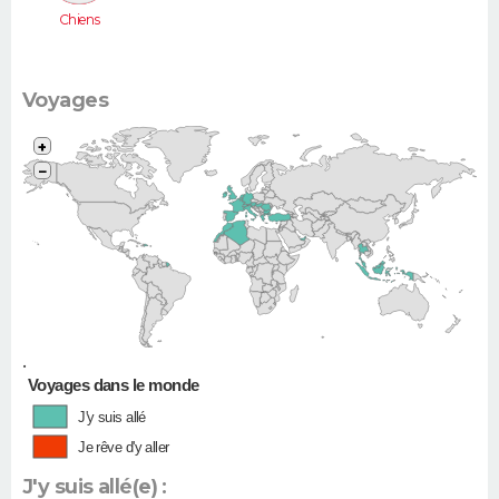
Chiens
Voyages
+
−
•
Voyages dans le monde
J'y suis allé
Je rêve d'y aller
J'y suis allé(e) :