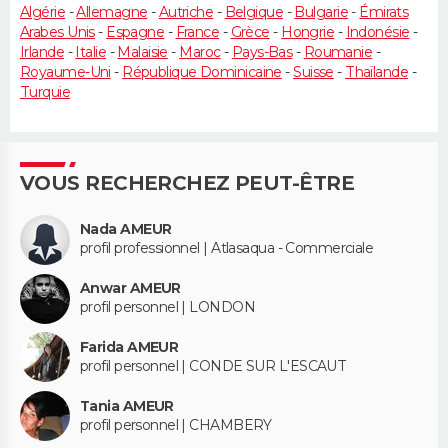
Algérie
-
Allemagne
-
Autriche
-
Belgique
-
Bulgarie
-
Émirats
Arabes Unis
-
Espagne
-
France
-
Grèce
-
Hongrie
-
Indonésie
-
Irlande
-
Italie
-
Malaisie
-
Maroc
-
Pays-Bas
-
Roumanie
-
Royaume-Uni
-
République Dominicaine
-
Suisse
-
Thaïlande
-
Turquie
VOUS RECHERCHEZ PEUT-ÊTRE
Nada AMEUR
profil professionnel | Atlasaqua - Commerciale
Anwar AMEUR
profil personnel | LONDON
Farida AMEUR
profil personnel | CONDE SUR L'ESCAUT
Tania AMEUR
profil personnel | CHAMBERY