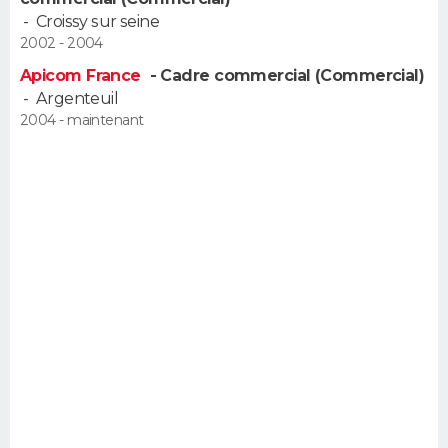
FORUM
-
Croissy sur seine
2002 - 2004
Lifestyle
Sport
Television
Cinema
Bricolage
Culture
Auto
Voyage
Apicom France
- Cadre commercial (Commercial)
-
Argenteuil
2004 - maintenant