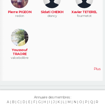
Pierre PIGEON
Sidati CHEIKH
Xavier TETEREL
redon
drancy
fourmetot
Youssouf
TRAORE
valcebollère
Plus
Annuaire des membres :
A
B
C
D
E
F
G
H
I
J
K
L
M
N
O
P
Q
R