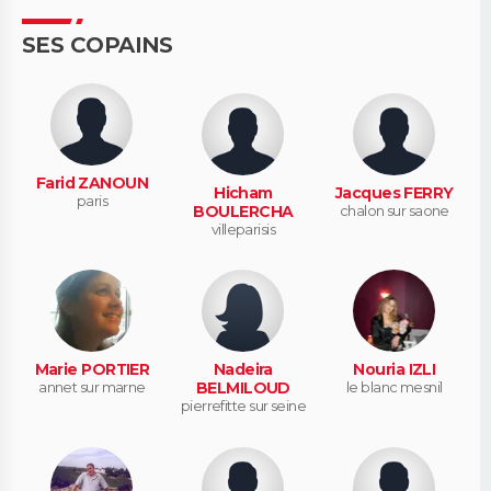
SES COPAINS
Farid ZANOUN
Hicham
Jacques FERRY
paris
BOULERCHA
chalon sur saone
villeparisis
Marie PORTIER
Nadeira
Nouria IZLI
annet sur marne
BELMILOUD
le blanc mesnil
pierrefitte sur seine