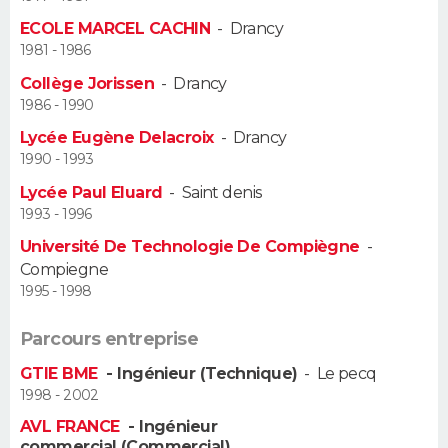
ECOLE MARCEL CACHIN
-
Drancy
Guide de la santé
Médicaments
+
Alimentation
Maladies
Sommeil
VOYAGE
1981 - 1986
Collège Jorissen
-
Drancy
City break
Voyage de noces
Climat
Destinations
Voyage nature
Forum
+
PHOTO
1986 - 1990
Lycée Eugène Delacroix
-
Drancy
GUIDES D'ACHAT
1990 - 1993
BONS PLANS
Lycée Paul Eluard
-
Saint denis
1993 - 1996
CARTE DE VOEUX
Université De Technologie De Compiègne
-
Compiegne
Carte Bonne année
Carte Pâques
Carte de Noël
Carte Saint-Valentin
Carte d'anniversaire
DICTIONNAIRE
1995 - 1998
Biographies
Expressions
Dictionnaire
Citations
Proverbes
PROGRAMME TV
Parcours entreprise
COPAINS D'AVANT
GTIE BME
- Ingénieur (Technique)
-
Le pecq
1998 - 2002
Se connecter
Collèges
Universités
Service militaire
S'inscrire
Lycées
Primaires
Entreprises
Avis de recherche
AVIS DE DÉCÈS
AVL FRANCE
- Ingénieur
commercial (Commercial)