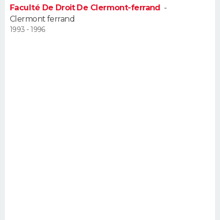
Faculté De Droit De Clermont-ferrand
-
FORUM
Clermont ferrand
Lifestyle
Sport
Television
Cinema
Bricolage
Culture
Auto
Voyage
1993 - 1996