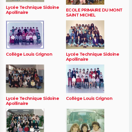
Lycée Technique Sidoine
ECOLE PRIMAIRE DU MONT
Apollinaire
SAINT MICHEL
Collège Louis Grignon
Lycée Technique Sidoine
Apollinaire
Lycée Technique Sidoine
Collège Louis Grignon
Apollinaire