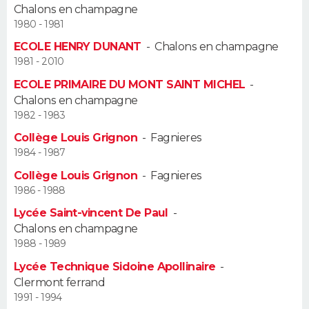
Chalons en champagne
1980 - 1981
Guide de la santé
Médicaments
+
Alimentation
Maladies
Sommeil
VOYAGE
ECOLE HENRY DUNANT
-
Chalons en champagne
City break
Voyage de noces
Climat
Destinations
Voyage nature
Forum
+
1981 - 2010
PHOTO
ECOLE PRIMAIRE DU MONT SAINT MICHEL
-
GUIDES D'ACHAT
Chalons en champagne
1982 - 1983
BONS PLANS
Collège Louis Grignon
-
Fagnieres
1984 - 1987
CARTE DE VOEUX
Collège Louis Grignon
-
Fagnieres
Carte Bonne année
Carte Pâques
Carte de Noël
Carte Saint-Valentin
Carte d'anniversaire
1986 - 1988
DICTIONNAIRE
Lycée Saint-vincent De Paul
-
Biographies
Expressions
Dictionnaire
Citations
Proverbes
PROGRAMME TV
Chalons en champagne
1988 - 1989
COPAINS D'AVANT
Lycée Technique Sidoine Apollinaire
-
Clermont ferrand
Se connecter
Collèges
Universités
Service militaire
S'inscrire
Lycées
Primaires
Entreprises
Avis de recherche
AVIS DE DÉCÈS
1991 - 1994