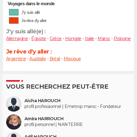
Voyages dans le monde
J'y suis allé
Je rêve d'y aller
J'y suis allé(e) :
Allemagne
-
Égypte
-
Grèce
-
Hongrie
-
Italie
-
Maroc
-
Pologne
Je rêve d'y aller :
Argentine
-
Australie
-
Brésil
-
Mexique
VOUS RECHERCHEZ PEUT-ÊTRE
Aicha HAROUCH
profil professionnel | Emetrop maroc - Fondateur
Amira HARROUCH
profil personnel | NANTERRE
Adil HAROUCH