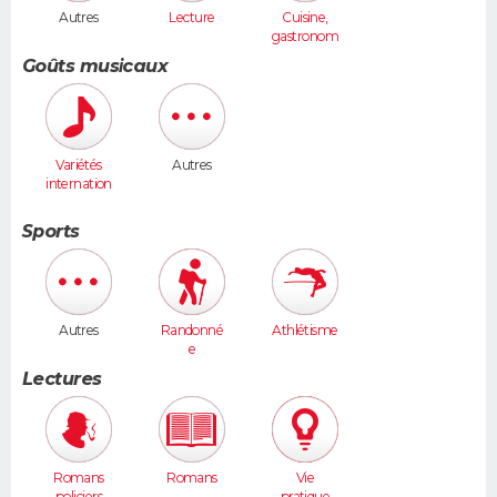
Autres
Lecture
Cuisine,
gastronom
ie
Goûts musicaux
Variétés
Autres
internation
ales
Sports
Autres
Randonné
Athlétisme
e
Lectures
Romans
Romans
Vie
policiers
pratique