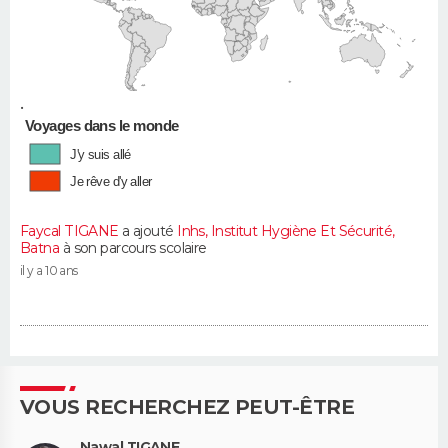
•
Voyages dans le monde
J'y suis allé
Je rêve d'y aller
Faycal TIGANE
a ajouté
Inhs, Institut Hygiène Et Sécurité,
Batna
à son parcours scolaire
il y a 10 ans
VOUS RECHERCHEZ PEUT-ÊTRE
Nawal TIGANE