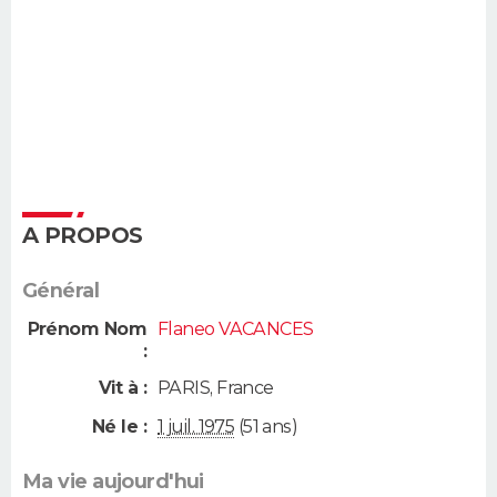
A PROPOS
Général
Prénom Nom
Flaneo VACANCES
:
Vit à :
PARIS
,
France
Né le :
1 juil. 1975
(51 ans)
Ma vie aujourd'hui