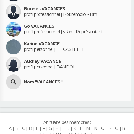
Bonnes VACANCES
profil professionnel | Pot l'emploi - Drh
Go VACANCES
profil professionnel | ysbh - Représentant
Karine VACANCE
profil personnel | LE CASTELLET
Audrey VACANCE
profil personnel | BANDOL
Nom "VACANCES"
Annuaire des membres :
A
B
C
D
E
F
G
H
I
J
K
L
M
N
O
P
Q
R