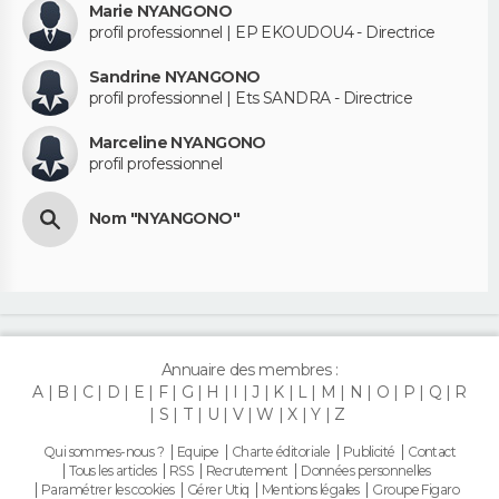
Marie NYANGONO
profil professionnel | EP EKOUDOU4 - Directrice
Sandrine NYANGONO
profil professionnel | Ets SANDRA - Directrice
Marceline NYANGONO
profil professionnel
Nom "NYANGONO"
Annuaire des membres :
A
B
C
D
E
F
G
H
I
J
K
L
M
N
O
P
Q
R
S
T
U
V
W
X
Y
Z
Qui sommes-nous ?
Equipe
Charte éditoriale
Publicité
Contact
Tous les articles
RSS
Recrutement
Données personnelles
Paramétrer les cookies
Gérer Utiq
Mentions légales
Groupe Figaro