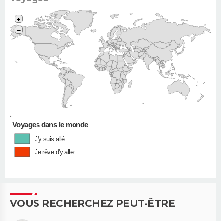
+
−
•
Voyages dans le monde
J'y suis allé
Je rêve d'y aller
VOUS RECHERCHEZ PEUT-ÊTRE