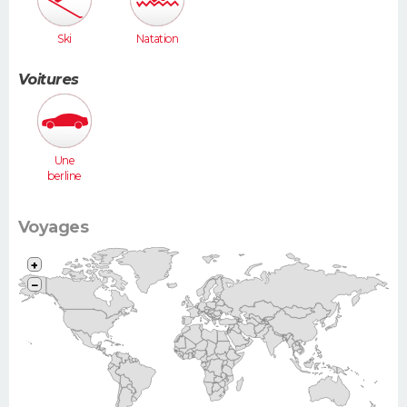
Ski
Natation
Voitures
Une
berline
(Laguna,
406...)
Voyages
+
−