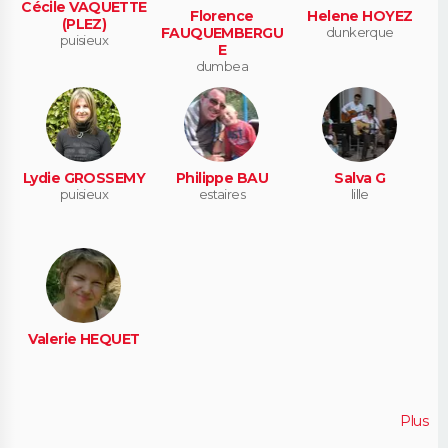
Cécile VAQUETTE
Florence
Helene HOYEZ
(PLEZ)
FAUQUEMBERGU
dunkerque
puisieux
E
dumbea
Lydie GROSSEMY
Philippe BAU
Salva G
puisieux
estaires
lille
Valerie HEQUET
Plus