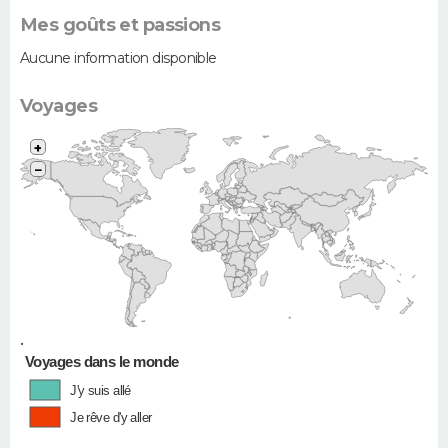
Mes goûts et passions
Aucune information disponible
Voyages
+
−
•
Voyages dans le monde
J'y suis allé
Je rêve d'y aller