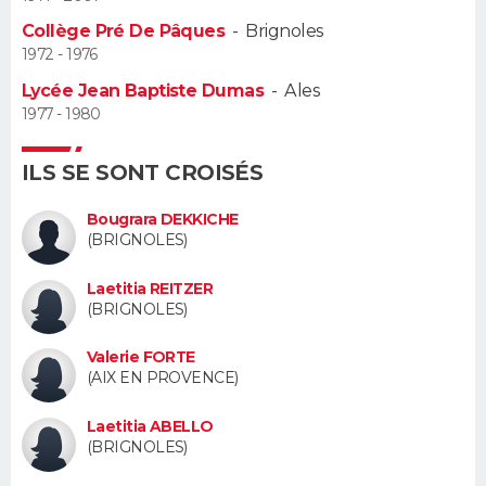
Collège Pré De Pâques
-
Brignoles
Guide de la santé
Médicaments
+
Alimentation
Maladies
Sommeil
VOYAGE
1972 - 1976
Lycée Jean Baptiste Dumas
-
Ales
City break
Voyage de noces
Climat
Destinations
Voyage nature
Forum
+
PHOTO
1977 - 1980
GUIDES D'ACHAT
ILS SE SONT CROISÉS
BONS PLANS
Bougrara DEKKICHE
(BRIGNOLES)
CARTE DE VOEUX
Laetitia REITZER
Carte Bonne année
Carte Pâques
Carte de Noël
Carte Saint-Valentin
Carte d'anniversaire
DICTIONNAIRE
(BRIGNOLES)
Biographies
Expressions
Dictionnaire
Citations
Proverbes
PROGRAMME TV
Valerie FORTE
(AIX EN PROVENCE)
COPAINS D'AVANT
Laetitia ABELLO
Se connecter
Collèges
Universités
Service militaire
S'inscrire
Lycées
Primaires
Entreprises
Avis de recherche
(BRIGNOLES)
AVIS DE DÉCÈS