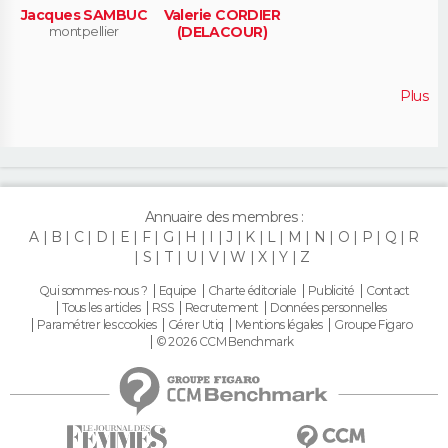
Jacques SAMBUC
Valerie CORDIER
montpellier
(DELACOUR)
Plus
Annuaire des membres :
A
B
C
D
E
F
G
H
I
J
K
L
M
N
O
P
Q
R
S
T
U
V
W
X
Y
Z
Qui sommes-nous ?
Equipe
Charte éditoriale
Publicité
Contact
Tous les articles
RSS
Recrutement
Données personnelles
Paramétrer les cookies
Gérer Utiq
Mentions légales
Groupe Figaro
© 2026 CCM Benchmark