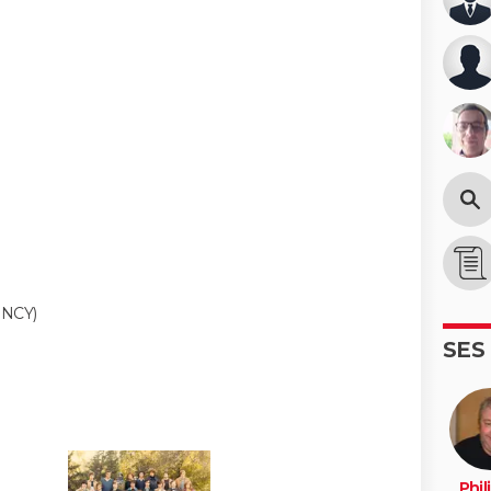
NCY)
SES
Phil