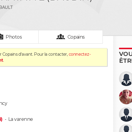
BAULT
Photos
Copains
VOU
r Copains d'avant. Pour la contacter,
connectez-
ÊTR
nt
.
incy
i)
-
La varenne