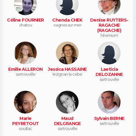
Céline FOURNIER
Chenda CHEK
Denise RUYTERS-
chatou
cagnes sur mer
RAGACHE
(RAGACHE)
hilversum
Emilie ALLERON
Jessica HASSAINE
Laeticia
sartrouville
lezignan la cebe
DELOZANNE
sartrouville
Marie
Maud
Sylvain BERNE
PEYRETOUT
DELGRANGE
sartrouville
souillac
sartrouville