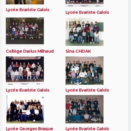
Lycée Evariste Galois
Lycée Evariste Galois
Collège Darius Milhaud
Sina CHDAK
Lycée Evariste Galois
Lycée Evariste Galois
Lycée Georges Braque
Lycée Evariste Galois