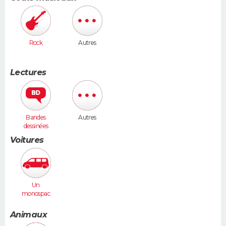
Rock
Autres
Lectures
Bandes
Autres
dessinées
Voitures
Un
monospac
e (Espace,
Scénic,
Animaux
Xsara