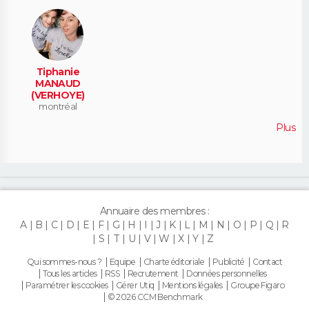
Tiphanie
MANAUD
(VERHOYE)
montréal
Plus
Annuaire des membres :
A
B
C
D
E
F
G
H
I
J
K
L
M
N
O
P
Q
R
S
T
U
V
W
X
Y
Z
Qui sommes-nous ?
Equipe
Charte éditoriale
Publicité
Contact
Tous les articles
RSS
Recrutement
Données personnelles
Paramétrer les cookies
Gérer Utiq
Mentions légales
Groupe Figaro
© 2026 CCM Benchmark