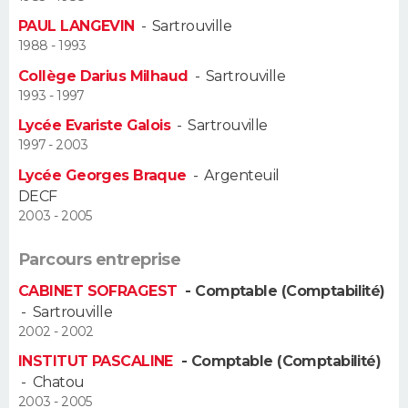
PAUL LANGEVIN
-
Sartrouville
Guide de la santé
Médicaments
+
Alimentation
Maladies
Sommeil
VOYAGE
1988 - 1993
Collège Darius Milhaud
-
Sartrouville
City break
Voyage de noces
Climat
Destinations
Voyage nature
Forum
+
PHOTO
1993 - 1997
Lycée Evariste Galois
-
Sartrouville
GUIDES D'ACHAT
1997 - 2003
BONS PLANS
Lycée Georges Braque
-
Argenteuil
DECF
CARTE DE VOEUX
2003 - 2005
Carte Bonne année
Carte Pâques
Carte de Noël
Carte Saint-Valentin
Carte d'anniversaire
DICTIONNAIRE
Parcours entreprise
CABINET SOFRAGEST
- Comptable (Comptabilité)
Biographies
Expressions
Dictionnaire
Citations
Proverbes
PROGRAMME TV
-
Sartrouville
2002 - 2002
COPAINS D'AVANT
INSTITUT PASCALINE
- Comptable (Comptabilité)
Se connecter
Collèges
Universités
Service militaire
S'inscrire
Lycées
Primaires
Entreprises
Avis de recherche
-
Chatou
AVIS DE DÉCÈS
2003 - 2005