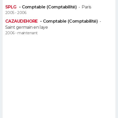
FORUM
SPLG
- Comptable (Comptabilité)
-
Paris
2005 - 2006
Lifestyle
Sport
Television
Cinema
Bricolage
Culture
Auto
Voyage
CAZAUDEHORE
- Comptable (Comptabilité)
-
Saint germain en laye
2006 - maintenant