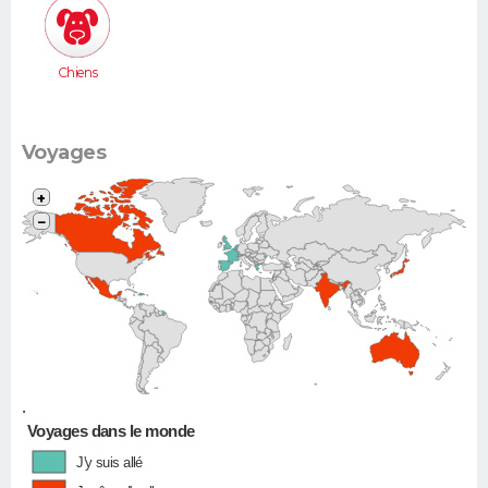
Picasso...)
Chiens
Voyages
+
−
•
Voyages dans le monde
J'y suis allé