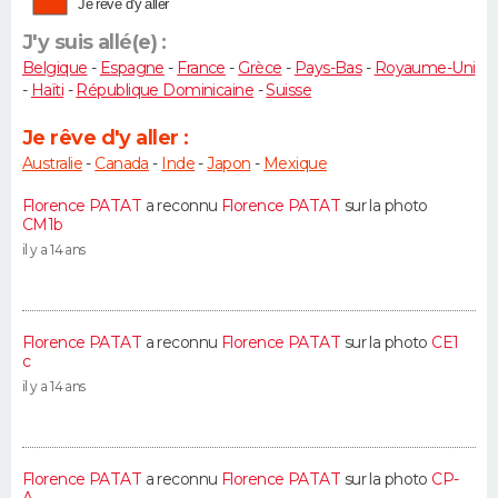
Je rêve d'y aller
J'y suis allé(e) :
Belgique
-
Espagne
-
France
-
Grèce
-
Pays-Bas
-
Royaume-Uni
-
Haïti
-
République Dominicaine
-
Suisse
Je rêve d'y aller :
Australie
-
Canada
-
Inde
-
Japon
-
Mexique
Florence PATAT
a reconnu
Florence PATAT
sur la photo
CM1b
il y a 14 ans
Florence PATAT
a reconnu
Florence PATAT
sur la photo
CE1
c
il y a 14 ans
Florence PATAT
a reconnu
Florence PATAT
sur la photo
CP-