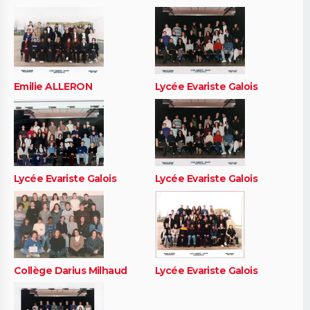
Emilie ALLERON
Lycée Evariste Galois
Lycée Evariste Galois
Lycée Evariste Galois
Collège Darius Milhaud
Lycée Evariste Galois