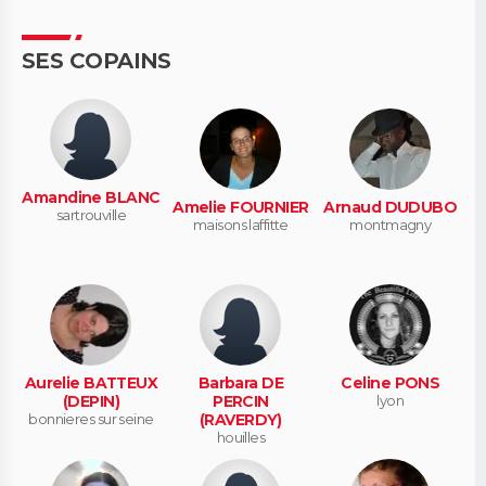
SES COPAINS
Amandine BLANC
Amelie FOURNIER
Arnaud DUDUBO
sartrouville
maisons laffitte
montmagny
Aurelie BATTEUX
Barbara DE
Celine PONS
(DEPIN)
PERCIN
lyon
bonnieres sur seine
(RAVERDY)
houilles