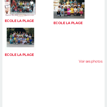
FORUM
Lifestyle
Sport
Television
Cinema
Bricolage
Culture
Auto
Voyage
ECOLE LA PLAGE
ECOLE LA PLAGE
ECOLE LA PLAGE
Voir ses photos