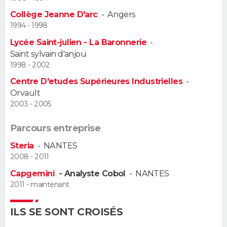
Collège Jeanne D'arc
-
Angers
Guide de la santé
Médicaments
+
Alimentation
Maladies
Sommeil
VOYAGE
1994 - 1998
Lycée Saint-julien - La Baronnerie
-
City break
Voyage de noces
Climat
Destinations
Voyage nature
Forum
+
PHOTO
Saint sylvain d'anjou
1998 - 2002
GUIDES D'ACHAT
Centre D'etudes Supérieures Industrielles
-
Orvault
BONS PLANS
2003 - 2005
CARTE DE VOEUX
Parcours entreprise
Carte Bonne année
Carte Pâques
Carte de Noël
Carte Saint-Valentin
Carte d'anniversaire
DICTIONNAIRE
Steria
-
NANTES
2008 - 2011
Biographies
Expressions
Dictionnaire
Citations
Proverbes
PROGRAMME TV
Capgemini
- Analyste Cobol
-
NANTES
2011 - maintenant
COPAINS D'AVANT
Se connecter
Collèges
Universités
Service militaire
S'inscrire
Lycées
Primaires
Entreprises
Avis de recherche
ILS SE SONT CROISÉS
AVIS DE DÉCÈS