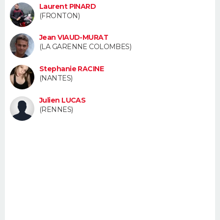
Laurent PINARD
FORUM
(FRONTON)
Lifestyle
Sport
Television
Cinema
Bricolage
Culture
Auto
Voyage
Jean VIAUD-MURAT
(LA GARENNE COLOMBES)
Stephanie RACINE
(NANTES)
Julien LUCAS
(RENNES)