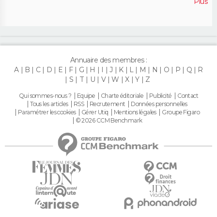
Plus
Annuaire des membres :
A
B
C
D
E
F
G
H
I
J
K
L
M
N
O
P
Q
R
S
T
U
V
W
X
Y
Z
Qui sommes-nous ?
Equipe
Charte éditoriale
Publicité
Contact
Tous les articles
RSS
Recrutement
Données personnelles
Paramétrer les cookies
Gérer Utiq
Mentions légales
Groupe Figaro
© 2026 CCM Benchmark