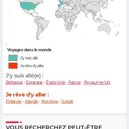
•
Voyages dans le monde
J'y suis allé
Je rêve d'y aller
J'y suis allé(e) :
Belgique
-
Espagne
-
États-Unis
-
France
-
Royaume-Uni
Je rêve d'y aller :
Finlande
-
Islande
-
Norvège
-
Suède
VOUS RECHERCHEZ PEUT-ÊTRE