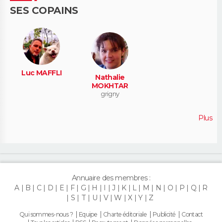
SES COPAINS
Luc MAFFLI
Nathalie
MOKHTAR
grigny
Plus
Annuaire des membres :
A
B
C
D
E
F
G
H
I
J
K
L
M
N
O
P
Q
R
S
T
U
V
W
X
Y
Z
Qui sommes-nous ?
Equipe
Charte éditoriale
Publicité
Contact