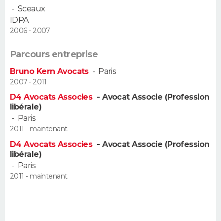
-
Sceaux
FORUM
IDPA
Lifestyle
Sport
Television
Cinema
Bricolage
Culture
Auto
Voyage
2006 - 2007
Parcours entreprise
Bruno Kern Avocats
-
Paris
2007 - 2011
D4 Avocats Associes
- Avocat Associe (Profession
libérale)
-
Paris
2011 - maintenant
D4 Avocats Associes
- Avocat Associe (Profession
libérale)
-
Paris
2011 - maintenant