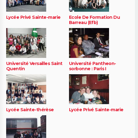
Lycée Privé Sainte-marie
Ecole De Formation Du
Barreau (Efb)
Université Versailles Saint
Université Pantheon-
Quentin
sorbonne : Paris I
Lycée Sainte-thérèse
Lycée Privé Sainte-marie