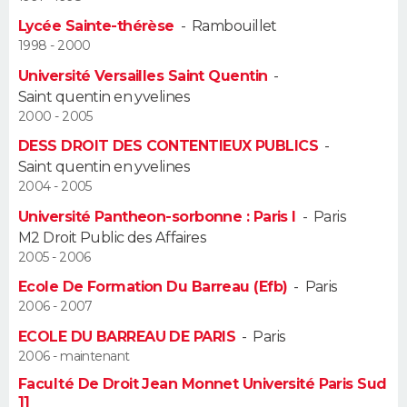
Lycée Sainte-thérèse
-
Rambouillet
Guide de la santé
Médicaments
+
Alimentation
Maladies
Sommeil
VOYAGE
1998 - 2000
Université Versailles Saint Quentin
-
City break
Voyage de noces
Climat
Destinations
Voyage nature
Forum
+
PHOTO
Saint quentin en yvelines
2000 - 2005
GUIDES D'ACHAT
DESS DROIT DES CONTENTIEUX PUBLICS
-
Saint quentin en yvelines
BONS PLANS
2004 - 2005
CARTE DE VOEUX
Université Pantheon-sorbonne : Paris I
-
Paris
M2 Droit Public des Affaires
Carte Bonne année
Carte Pâques
Carte de Noël
Carte Saint-Valentin
Carte d'anniversaire
DICTIONNAIRE
2005 - 2006
Ecole De Formation Du Barreau (Efb)
-
Paris
Biographies
Expressions
Dictionnaire
Citations
Proverbes
PROGRAMME TV
2006 - 2007
ECOLE DU BARREAU DE PARIS
-
Paris
COPAINS D'AVANT
2006 - maintenant
Se connecter
Collèges
Universités
Service militaire
S'inscrire
Lycées
Primaires
Entreprises
Avis de recherche
AVIS DE DÉCÈS
Faculté De Droit Jean Monnet Université Paris Sud
11