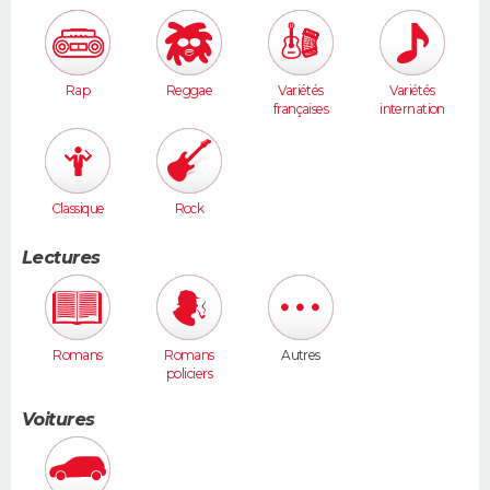
Rap
Reggae
Variétés
Variétés
françaises
internation
ales
Classique
Rock
Lectures
Romans
Romans
Autres
policiers
Voitures