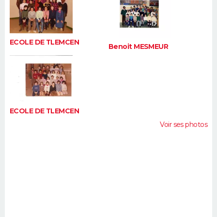
FORUM
Lifestyle
Sport
Television
Cinema
Bricolage
Culture
Auto
Voyage
ECOLE DE TLEMCEN
Benoit MESMEUR
ECOLE DE TLEMCEN
Voir ses photos