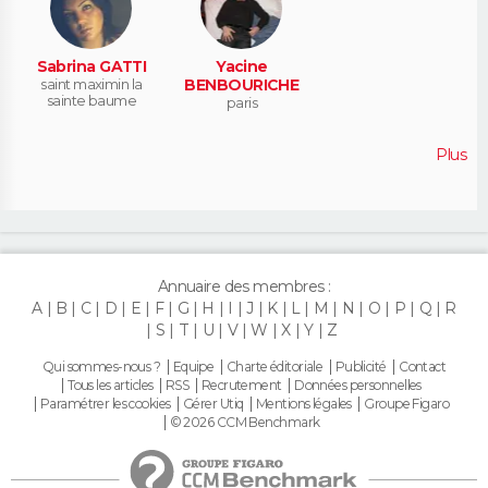
Sabrina GATTI
Yacine
saint maximin la
BENBOURICHE
sainte baume
paris
Plus
Annuaire des membres :
A
B
C
D
E
F
G
H
I
J
K
L
M
N
O
P
Q
R
S
T
U
V
W
X
Y
Z
Qui sommes-nous ?
Equipe
Charte éditoriale
Publicité
Contact
Tous les articles
RSS
Recrutement
Données personnelles
Paramétrer les cookies
Gérer Utiq
Mentions légales
Groupe Figaro
© 2026 CCM Benchmark