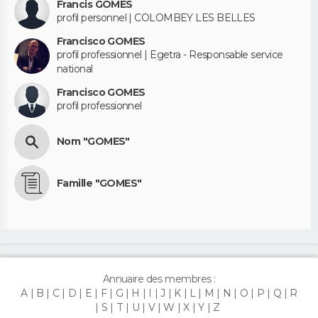
Francis GOMES
profil personnel | COLOMBEY LES BELLES
Francisco GOMES
profil professionnel | Egetra - Responsable service
national
Francisco GOMES
profil professionnel
Nom "GOMES"
Famille "GOMES"
Annuaire des membres :
A
B
C
D
E
F
G
H
I
J
K
L
M
N
O
P
Q
R
S
T
U
V
W
X
Y
Z