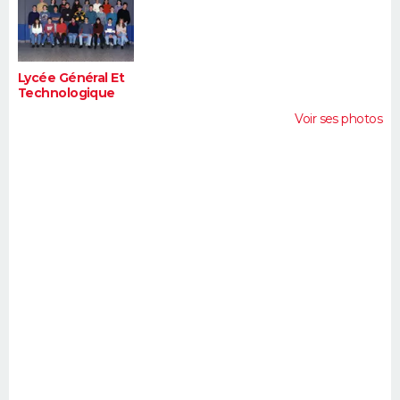
FORUM
Lifestyle
Sport
Television
Cinema
Bricolage
Culture
Auto
Voyage
Lycée Général Et
Technologique
Voir ses photos