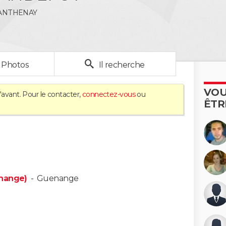
ANTHENAY
Photos
Il recherche
VOU
'avant. Pour le contacter,
connectez-vous
ou
ÊTR
enange)
-
Guenange