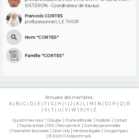
SISTERON - Coordinateur de travaux
Francois CORTES
profil personnel | LE THOR
Nom "CORTES"
Famille "CORTES"
Annuaire des membres :
A
B
C
D
E
F
G
H
I
J
K
L
M
N
O
P
Q
R
S
T
U
V
W
X
Y
Z
Qui sommes-nous ?
Equipe
Charte éditoriale
Publicité
Contact
Tous les articles
RSS
Recrutement
Données personnelles
Paramétrer les cookies
Gérer Utiq
Mentions légales
Groupe Figaro
© 2026 CCM Benchmark