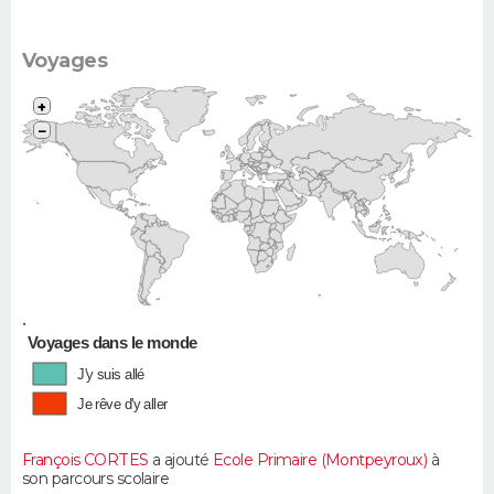
Voyages
+
−
•
Voyages dans le monde
J'y suis allé
Je rêve d'y aller
François CORTES
a ajouté
Ecole Primaire (Montpeyroux)
à
son parcours scolaire