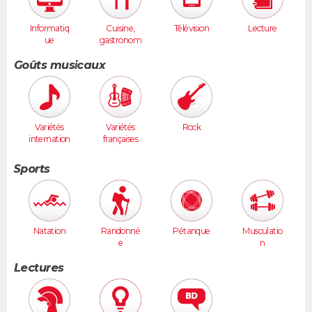
Informatiq
Cuisine,
Télévision
Lecture
ue
gastronom
ie
Goûts musicaux
Variétés
Variétés
Rock
internation
françaises
ales
Sports
Natation
Randonné
Pétanque
Musculatio
e
n
Lectures