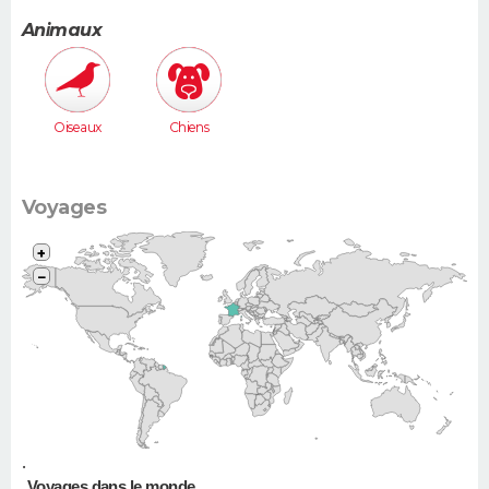
e (Espace,
Scénic,
Animaux
Xsara
Picasso...)
Oiseaux
Chiens
Voyages
+
−
•
Voyages dans le monde