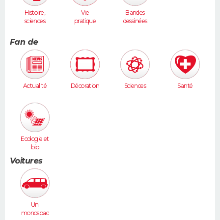
Histoire,
Vie
Bandes
sciences
pratique
dessinées
humaines
Fan de
Actualité
Décoration
Sciences
Santé
Ecologie et
bio
Voitures
Un
monospac