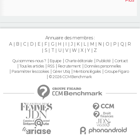
Plus
Annuaire des membres :
A
B
C
D
E
F
G
H
I
J
K
L
M
N
O
P
Q
R
S
T
U
V
W
X
Y
Z
Qui sommes-nous ?
Equipe
Charte éditoriale
Publicité
Contact
Tous les articles
RSS
Recrutement
Données personnelles
Paramétrer les cookies
Gérer Utiq
Mentions légales
Groupe Figaro
© 2026 CCM Benchmark