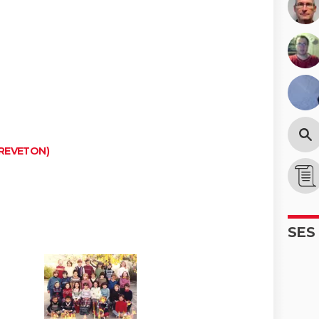
DREVETON)
SES