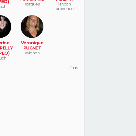
PEO)
sorgues
lancon
auch
provence
rine
Véronique
RELLY
PUGNET
PEO)
avignon
auch
Plus