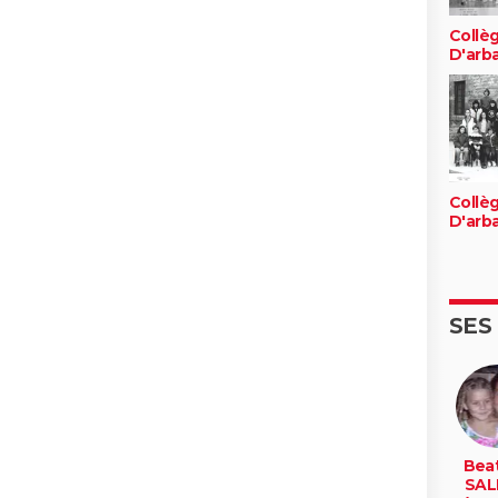
Collè
D'arb
Collè
D'arb
SES
Beat
SAL