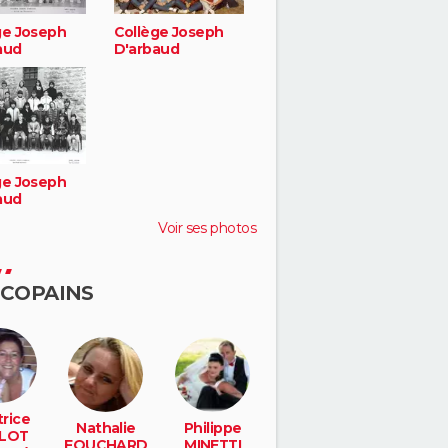
ge Joseph
Collège Joseph
aud
D'arbaud
ge Joseph
aud
Voir ses photos
 COPAINS
rice
Nathalie
Philippe
LOT
FOUCHARD
MINETTI