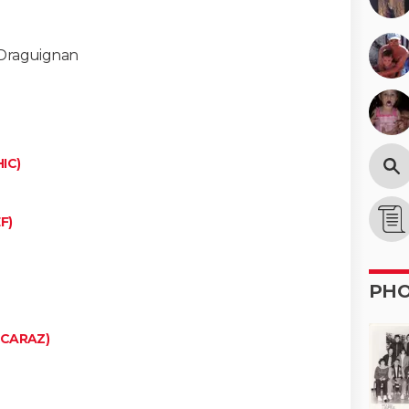
Draguignan
IC)
F)
PH
LCARAZ)