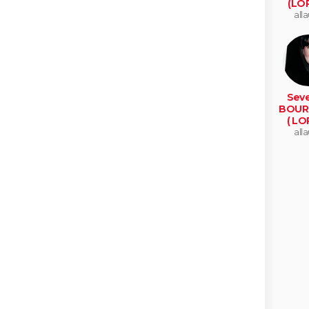
(LO
all
Seve
BOUR
( LO
all