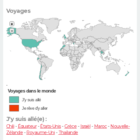
Voyages
+
−
•
Voyages dans le monde
J'y suis allé
Je rêve d'y aller
J'y suis allé(e) :
Chili
-
Équateur
-
États-Unis
-
Grèce
-
Israël
-
Maroc
-
Nouvelle-
Zélande
-
Royaume-Uni
-
Thaïlande