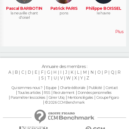
Pascal BARBOTIN
Patrick PARIS
Philippe BOISSEL
la neuville chant
pons
le havre
d'oisel
Plus
Annuaire des membres :
A
B
C
D
E
F
G
H
I
J
K
L
M
N
O
P
Q
R
S
T
U
V
W
X
Y
Z
Qui sommes-nous ?
Equipe
Charte éditoriale
Publicité
Contact
Tous les articles
RSS
Recrutement
Données personnelles
Paramétrer les cookies
Gérer Utiq
Mentions légales
Groupe Figaro
© 2026 CCM Benchmark