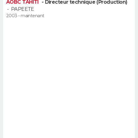
AOBC TAHITI
- Directeur technique (Production)
FORUM
-
PAPEETE
2003 - maintenant
Lifestyle
Sport
Television
Cinema
Bricolage
Culture
Auto
Voyage