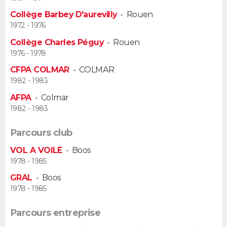
Collège Barbey D'aurevilly
-
Rouen
Guide de la santé
Médicaments
+
Alimentation
Maladies
Sommeil
VOYAGE
1972 - 1976
Collège Charles Péguy
-
Rouen
City break
Voyage de noces
Climat
Destinations
Voyage nature
Forum
+
PHOTO
1976 - 1978
CFPA COLMAR
-
COLMAR
GUIDES D'ACHAT
1982 - 1983
BONS PLANS
AFPA
-
Colmar
1982 - 1983
CARTE DE VOEUX
Parcours club
Carte Bonne année
Carte Pâques
Carte de Noël
Carte Saint-Valentin
Carte d'anniversaire
DICTIONNAIRE
VOL A VOILE
-
Boos
1978 - 1985
Biographies
Expressions
Dictionnaire
Citations
Proverbes
PROGRAMME TV
GRAL
-
Boos
1978 - 1985
COPAINS D'AVANT
Se connecter
Collèges
Universités
Service militaire
S'inscrire
Lycées
Primaires
Entreprises
Avis de recherche
Parcours entreprise
AVIS DE DÉCÈS