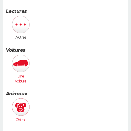
Lectures
Autres
Voitures
Une
voiture
moyenne
(Megane,
Animaux
307...)
Chiens