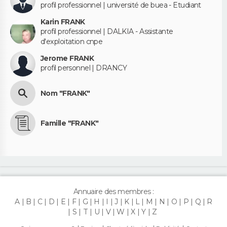
profil professionnel | université de buea - Etudiant
Karin FRANK
profil professionnel | DALKIA - Assistante
d'exploitation cnpe
Jerome FRANK
profil personnel | DRANCY
Nom "FRANK"
Famille "FRANK"
Annuaire des membres :
A
B
C
D
E
F
G
H
I
J
K
L
M
N
O
P
Q
R
S
T
U
V
W
X
Y
Z