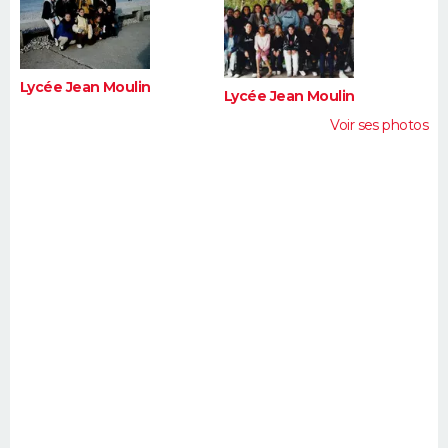
FORUM
Lifestyle
Sport
Television
Cinema
Bricolage
Culture
Auto
Voyage
Lycée Jean Moulin
Lycée Jean Moulin
Voir ses photos