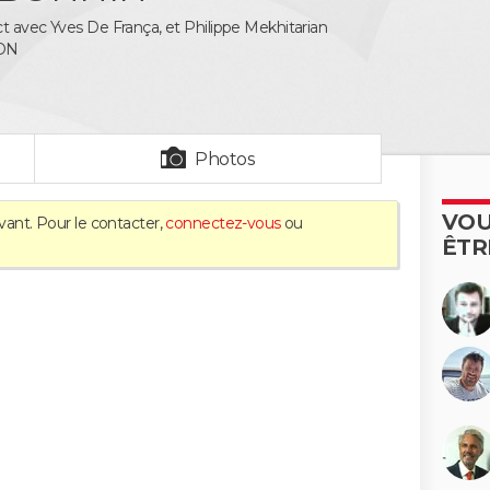
t avec Yves De França, et Philippe Mekhitarian
ON
Photos
VOU
vant. Pour le contacter,
connectez-vous
ou
ÊTR