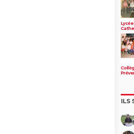
Lycée
Cathe
Collè
Préve
ILS