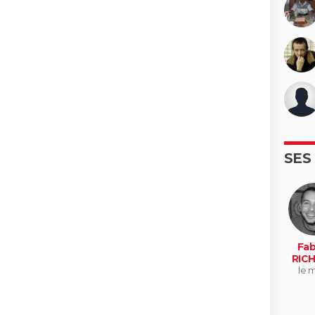
SES
Fab
RIC
le 