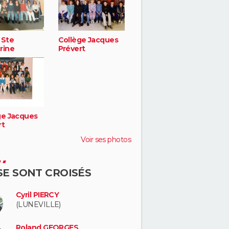
 Ste
Collège Jacques
rine
Prévert
ge Jacques
rt
Voir ses photos
 SE SONT CROISÉS
Cyril PIERCY
(LUNEVILLE)
Roland GEORGES