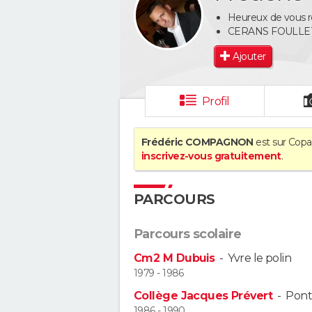
Heureux de vous re
CERANS FOULL
Ajouter
Profil
Frédéric COMPAGNON
est sur Copai
inscrivez-vous gratuitement
.
PARCOURS
Parcours scolaire
Cm2 M Dubuis
-
Yvre le polin
1979 - 1986
Collège Jacques Prévert
-
Pont
1986 - 1990