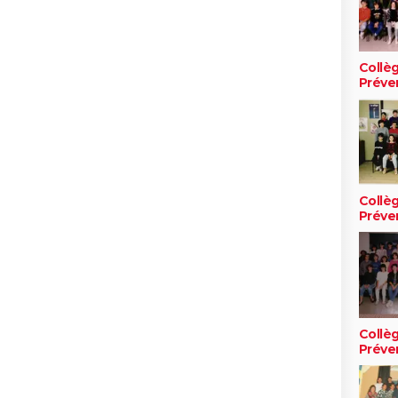
Collè
Préve
Collè
Préve
Collè
Préve