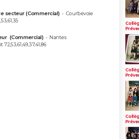
de secteur (Commercial)
-
Courbevoie
53,61,35
Collè
Préve
eur (Commercial)
-
Nantes
72,53,61,49,37,41,86
Collè
Préve
Collè
Préve