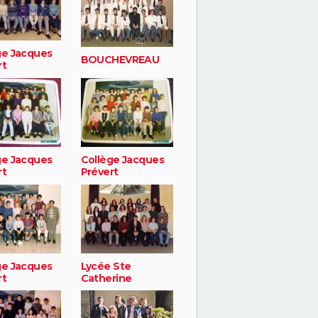
ge Jacques
BOUCHEVREAU
rt
ge Jacques
Collège Jacques
rt
Prévert
ge Jacques
Lycée Ste
rt
Catherine