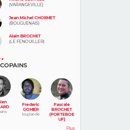
(VARANGEVILLE)
Jean Michel CHOEMET
(BOUGUENAIS)
Alain BROCHET
(LE FENOUILLER)
 COPAINS
ien
Frederic
Pascale
HARD
GOHIER
BROCHET
mans
louplande
(PORTEBOE
UF)
le mans
Plus