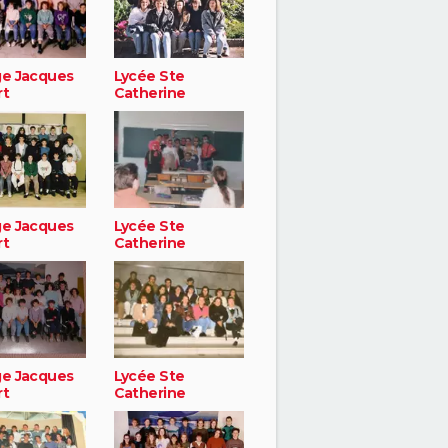
ge Jacques
Lycée Ste
rt
Catherine
ge Jacques
Lycée Ste
rt
Catherine
ge Jacques
Lycée Ste
rt
Catherine