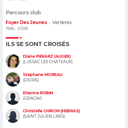
Guide de la santé
Médicaments
+
Alimentation
Maladies
Sommeil
Parcours club
VOYAGE
Foyer Des Jeunes
-
Verrieres
City break
Voyage de noces
Climat
Destinations
Voyage nature
Forum
+
PHOTO
1985 - 2008
GUIDES D'ACHAT
ILS SE SONT CROISÉS
BONS PLANS
Diane PIEKARZ (AUGER)
(LUSSAC LES CHATEAUX)
CARTE DE VOEUX
Stephane MOREAU
Carte Bonne année
Carte Pâques
Carte de Noël
Carte Saint-Valentin
Carte d'anniversaire
(DIORS)
DICTIONNAIRE
Biographies
Expressions
Dictionnaire
Citations
Proverbes
Etienne ROBIN
PROGRAMME TV
(GENCAY)
COPAINS D'AVANT
Christelle CHIRON (HEBRAS)
(SAINT JULIEN L'ARS)
Se connecter
Collèges
Universités
Service militaire
S'inscrire
Lycées
Primaires
Entreprises
Avis de recherche
AVIS DE DÉCÈS