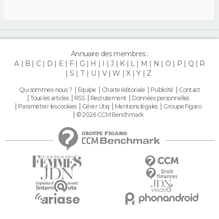
Annuaire des membres :
A
B
C
D
E
F
G
H
I
J
K
L
M
N
O
P
Q
R
S
T
U
V
W
X
Y
Z
Qui sommes-nous ?
Equipe
Charte éditoriale
Publicité
Contact
Tous les articles
RSS
Recrutement
Données personnelles
Paramétrer les cookies
Gérer Utiq
Mentions légales
Groupe Figaro
© 2026 CCM Benchmark