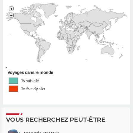
+
−
•
Voyages dans le monde
J'y suis allé
Je rêve d'y aller
VOUS RECHERCHEZ PEUT-ÊTRE