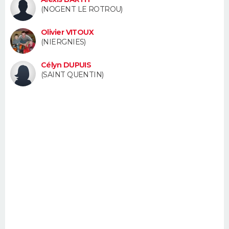
FORUM
(NOGENT LE ROTROU)
Lifestyle
Sport
Television
Cinema
Bricolage
Culture
Auto
Voyage
Olivier VITOUX
(NIERGNIES)
Célyn DUPUIS
(SAINT QUENTIN)