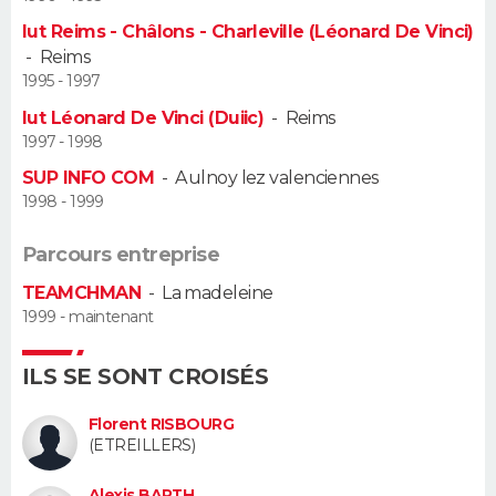
Iut Reims - Châlons - Charleville (Léonard De Vinci)
Guide de la santé
Médicaments
+
Alimentation
Maladies
Sommeil
VOYAGE
-
Reims
1995 - 1997
City break
Voyage de noces
Climat
Destinations
Voyage nature
Forum
+
PHOTO
Iut Léonard De Vinci (Duiic)
-
Reims
1997 - 1998
GUIDES D'ACHAT
SUP INFO COM
-
Aulnoy lez valenciennes
1998 - 1999
BONS PLANS
Parcours entreprise
CARTE DE VOEUX
TEAMCHMAN
-
La madeleine
Carte Bonne année
Carte Pâques
Carte de Noël
Carte Saint-Valentin
Carte d'anniversaire
DICTIONNAIRE
1999 - maintenant
Biographies
Expressions
Dictionnaire
Citations
Proverbes
PROGRAMME TV
ILS SE SONT CROISÉS
COPAINS D'AVANT
Florent RISBOURG
(ETREILLERS)
Se connecter
Collèges
Universités
Service militaire
S'inscrire
Lycées
Primaires
Entreprises
Avis de recherche
AVIS DE DÉCÈS
Alexis BARTH