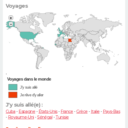
Voyages
+
−
•
Voyages dans le monde
J'y suis allé
Je rêve d'y aller
J'y suis allé(e) :
Cuba
-
Espagne
-
États-Unis
-
France
-
Grèce
-
Italie
-
Pays-Bas
-
Royaume-Uni
-
Sénégal
-
Tunisie