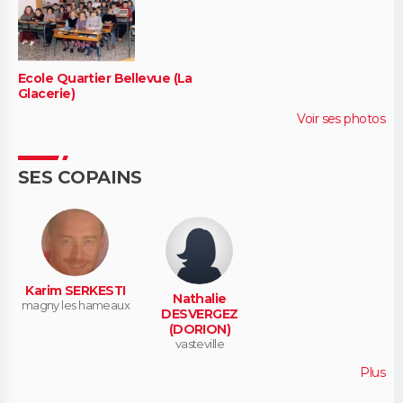
Ecole Quartier Bellevue (La
Glacerie)
Voir ses photos
SES COPAINS
Karim SERKESTI
Nathalie
magny les hameaux
DESVERGEZ
(DORION)
vasteville
Plus