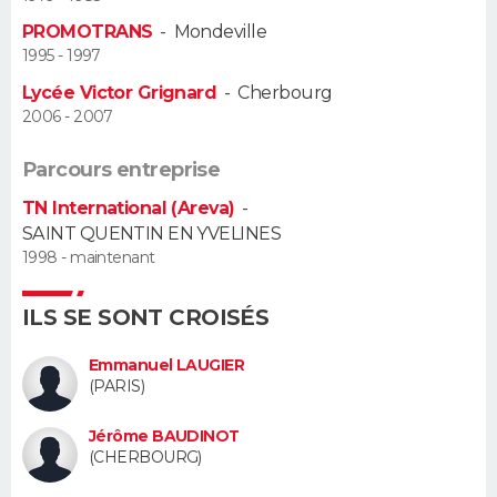
PROMOTRANS
-
Mondeville
Guide de la santé
Médicaments
+
Alimentation
Maladies
Sommeil
VOYAGE
1995 - 1997
Lycée Victor Grignard
-
Cherbourg
City break
Voyage de noces
Climat
Destinations
Voyage nature
Forum
+
PHOTO
2006 - 2007
GUIDES D'ACHAT
Parcours entreprise
TN International (Areva)
-
BONS PLANS
SAINT QUENTIN EN YVELINES
1998 - maintenant
CARTE DE VOEUX
Carte Bonne année
Carte Pâques
Carte de Noël
Carte Saint-Valentin
Carte d'anniversaire
DICTIONNAIRE
ILS SE SONT CROISÉS
Biographies
Expressions
Dictionnaire
Citations
Proverbes
PROGRAMME TV
Emmanuel LAUGIER
(PARIS)
COPAINS D'AVANT
Jérôme BAUDINOT
(CHERBOURG)
Se connecter
Collèges
Universités
Service militaire
S'inscrire
Lycées
Primaires
Entreprises
Avis de recherche
AVIS DE DÉCÈS