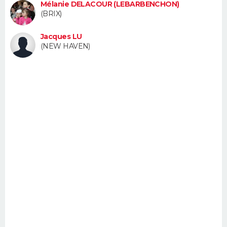
Mélanie DELACOUR (LEBARBENCHON)
FORUM
(BRIX)
Lifestyle
Sport
Television
Cinema
Bricolage
Culture
Auto
Voyage
Jacques LU
(NEW HAVEN)