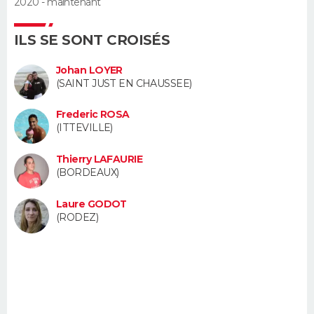
2020 - maintenant
FORUM
ILS SE SONT CROISÉS
Lifestyle
Sport
Television
Cinema
Bricolage
Culture
Auto
Voyage
Johan LOYER
(SAINT JUST EN CHAUSSEE)
Frederic ROSA
(ITTEVILLE)
Thierry LAFAURIE
(BORDEAUX)
Laure GODOT
(RODEZ)