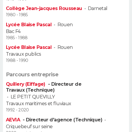
Collège Jean-jacques Rousseau
-
Darnetal
Guide de la santé
Médicaments
+
Alimentation
Maladies
Sommeil
VOYAGE
1980 - 1985
Lycée Blaise Pascal
-
Rouen
City break
Voyage de noces
Climat
Destinations
Voyage nature
Forum
+
PHOTO
Bac F4
1985 - 1988
GUIDES D'ACHAT
Lycée Blaise Pascal
-
Rouen
Travaux publics
BONS PLANS
1988 - 1990
CARTE DE VOEUX
Parcours entreprise
Carte Bonne année
Carte Pâques
Carte de Noël
Carte Saint-Valentin
Carte d'anniversaire
DICTIONNAIRE
Quillery (Eiffage)
- Directeur de
Travaux (Technique)
Biographies
Expressions
Dictionnaire
Citations
Proverbes
PROGRAMME TV
-
LE PETIT QUEVILLY
Travaux maritimes et fluviaux
COPAINS D'AVANT
1992 - 2020
AEVIA
- Directeur d'agence (Technique)
-
Se connecter
Collèges
Universités
Service militaire
S'inscrire
Lycées
Primaires
Entreprises
Avis de recherche
AVIS DE DÉCÈS
Criquebeuf sur seine