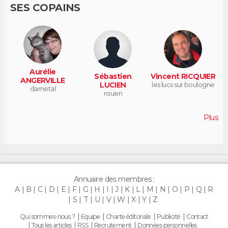
SES COPAINS
Aurélie
Sébastien
Vincent RICQUIER
ANGERVILLE
LUCIEN
les lucs sur boulogne
darnetal
rouen
Plus
Annuaire des membres :
A
B
C
D
E
F
G
H
I
J
K
L
M
N
O
P
Q
R
S
T
U
V
W
X
Y
Z
Qui sommes-nous ?
Equipe
Charte éditoriale
Publicité
Contact
Tous les articles
RSS
Recrutement
Données personnelles