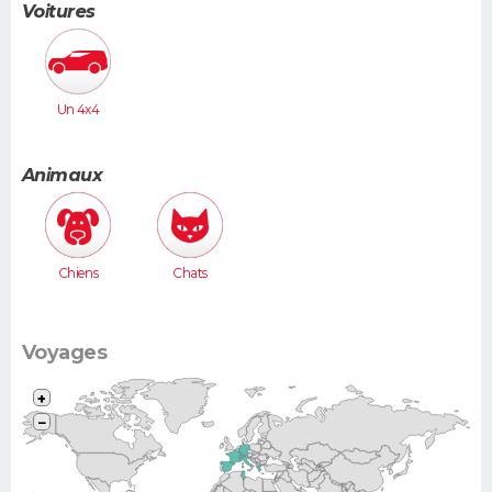
e
Voitures
Un 4x4
Animaux
Chiens
Chats
Voyages
+
−