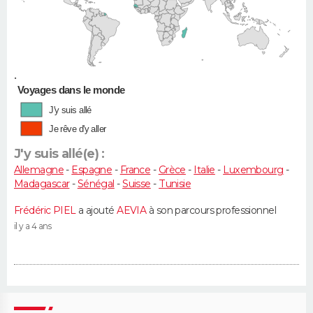
•
Voyages dans le monde
J'y suis allé
Je rêve d'y aller
J'y suis allé(e) :
Allemagne
-
Espagne
-
France
-
Grèce
-
Italie
-
Luxembourg
-
Madagascar
-
Sénégal
-
Suisse
-
Tunisie
Frédéric PIEL
a ajouté
AEVIA
à son parcours professionnel
il y a 4 ans