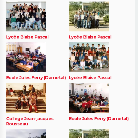
Lycée Blaise Pascal
Lycée Blaise Pascal
Ecole Jules Ferry (Darnetal)
Lycée Blaise Pascal
Collège Jean-jacques
Ecole Jules Ferry (Darnetal)
Rousseau