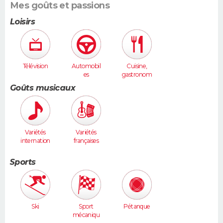
Mes goûts et passions
Loisirs
Télévision
Automobil
Cuisine,
es
gastronom
ie
Goûts musicaux
Variétés
Variétés
internation
françaises
ales
Sports
Ski
Sport
Pétanque
mécaniqu