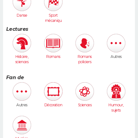
Danse
Sport
mécaniqu
e
Lectures
Histoire,
Romans
Romans
Autres
sciences
policiers
humaines
Fan de
Autres
Décoration
Sciences
Humour,
sujets
insolites