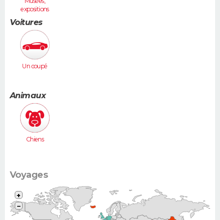
Musées,
expositions
Voitures
Un coupé
Animaux
Chiens
Voyages
+
−