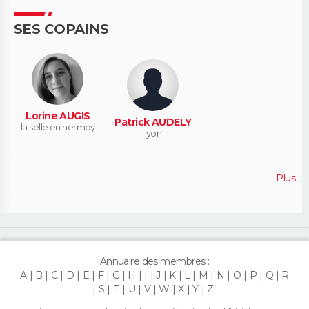
SES COPAINS
Lorine AUGIS
Patrick AUDELY
la selle en hermoy
lyon
Plus
Annuaire des membres :
A
B
C
D
E
F
G
H
I
J
K
L
M
N
O
P
Q
R
S
T
U
V
W
X
Y
Z