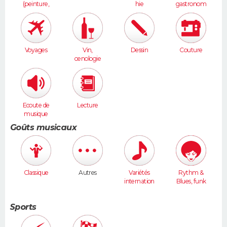
(peinture,
hie
gastronom
sculpture...
ie
)
Voyages
Vin,
Dessin
Couture
oenologie
Ecoute de
Lecture
musique
Goûts musicaux
Classique
Autres
Variétés
Rythm &
internation
Blues, funk
ales
Sports