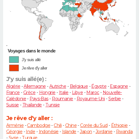
•
Voyages dans le monde
J'y suis allé
Je rêve d'y aller
J'y suis allé(e) :
Algérie
-
Allemagne
-
Autriche
-
Belgique
-
Égypte
-
Espagne
-
France
-
Grèce
-
Hongrie
-
Italie
-
Libye
-
Maroc
-
Nouvelle-
Calédonie
-
Pays-Bas
-
Roumanie
-
Royaume-Uni
-
Serbie
-
Suisse
-
Thaïlande
-
Tunisie
Je rêve d'y aller :
Arménie
-
Cambodge
-
Chili
-
Chine
-
Corée du Sud
-
Éthiopie
-
Géorgie
-
Inde
-
Indonésie
-
Islande
-
Japon
-
Jordanie
-
Rwanda
-
Syrie
-
Turquie