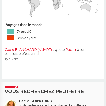
•
Voyages dans le monde
J'y suis allé
Je rêve d'y aller
Gaelle BLANCHARD (AMART)
a ajouté
Paccor
à son
parcours professionnel
il y a 12 ans
VOUS RECHERCHEZ PEUT-ÊTRE
Gaelle BLANCHARD
profil professionnel | la boutique du coiffeur -