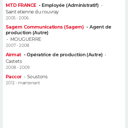
FORUM
MTD FRANCE
- Employée (Administratif)
-
Saint etienne du rouvray
Lifestyle
Sport
Television
Cinema
Bricolage
Culture
Auto
Voyage
2005 - 2006
Sagem Communications (Sagem)
- Agent de
production (Autre)
-
MOUGUERRE
2007 - 2008
Airmat
- Opératrice de production (Autre)
-
Castets
2008 - 2009
Paccor
-
Soustons
2012 - maintenant