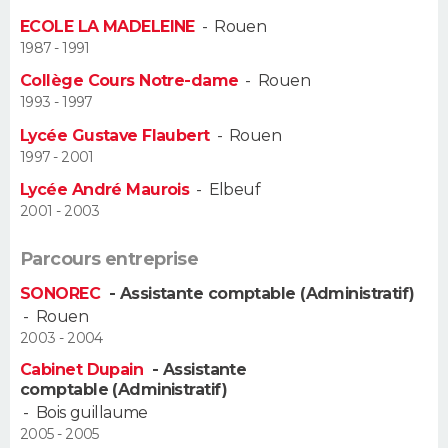
ECOLE LA MADELEINE
-
Rouen
Guide de la santé
Médicaments
+
Alimentation
Maladies
Sommeil
VOYAGE
1987 - 1991
Collège Cours Notre-dame
-
Rouen
City break
Voyage de noces
Climat
Destinations
Voyage nature
Forum
+
PHOTO
1993 - 1997
Lycée Gustave Flaubert
-
Rouen
GUIDES D'ACHAT
1997 - 2001
BONS PLANS
Lycée André Maurois
-
Elbeuf
2001 - 2003
CARTE DE VOEUX
Parcours entreprise
Carte Bonne année
Carte Pâques
Carte de Noël
Carte Saint-Valentin
Carte d'anniversaire
DICTIONNAIRE
SONOREC
- Assistante comptable (Administratif)
-
Rouen
Biographies
Expressions
Dictionnaire
Citations
Proverbes
PROGRAMME TV
2003 - 2004
Cabinet Dupain
- Assistante
COPAINS D'AVANT
comptable (Administratif)
-
Bois guillaume
Se connecter
Collèges
Universités
Service militaire
S'inscrire
Lycées
Primaires
Entreprises
Avis de recherche
AVIS DE DÉCÈS
2005 - 2005