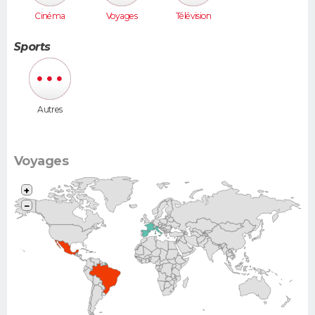
Cinéma
Voyages
Télévision
Sports
Autres
Voyages
+
−