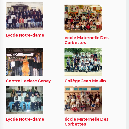
Lycée Notre-dame
école Maternelle Des
Corbettes
Centre Leclerc Genay
Collège Jean Moulin
Lycée Notre-dame
école Maternelle Des
Corbettes