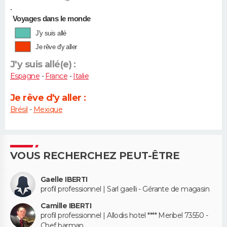
•
Voyages dans le monde
J'y suis allé
Je rêve d'y aller
J'y suis allé(e) :
Espagne
-
France
-
Italie
Je rêve d'y aller :
Brésil
-
Mexique
VOUS RECHERCHEZ PEUT-ÊTRE
Gaelle IBERTI
profil professionnel | Sarl gaelli - Gérante de magasin
Camille IBERTI
profil professionnel | Allodis hotel **** Meribel 73550 -
Chef barman