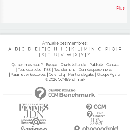
Plus
Annuaire des membres :
A
B
C
D
E
F
G
H
I
J
K
L
M
N
O
P
Q
R
S
T
U
V
W
X
Y
Z
Qui sommes-nous ?
Equipe
Charte éditoriale
Publicité
Contact
Tous les articles
RSS
Recrutement
Données personnelles
Paramétrer les cookies
Gérer Utiq
Mentions légales
Groupe Figaro
© 2026 CCM Benchmark