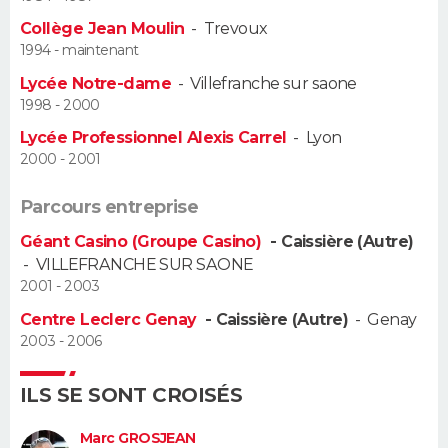
Collège Jean Moulin
-
Trevoux
Guide de la santé
Médicaments
+
Alimentation
Maladies
Sommeil
VOYAGE
1994 - maintenant
Lycée Notre-dame
-
Villefranche sur saone
City break
Voyage de noces
Climat
Destinations
Voyage nature
Forum
+
PHOTO
1998 - 2000
Lycée Professionnel Alexis Carrel
-
Lyon
GUIDES D'ACHAT
2000 - 2001
BONS PLANS
Parcours entreprise
CARTE DE VOEUX
Géant Casino (Groupe Casino)
- Caissière (Autre)
-
VILLEFRANCHE SUR SAONE
Carte Bonne année
Carte Pâques
Carte de Noël
Carte Saint-Valentin
Carte d'anniversaire
DICTIONNAIRE
2001 - 2003
Centre Leclerc Genay
- Caissière (Autre)
-
Genay
Biographies
Expressions
Dictionnaire
Citations
Proverbes
PROGRAMME TV
2003 - 2006
COPAINS D'AVANT
ILS SE SONT CROISÉS
Se connecter
Collèges
Universités
Service militaire
S'inscrire
Lycées
Primaires
Entreprises
Avis de recherche
AVIS DE DÉCÈS
Marc GROSJEAN