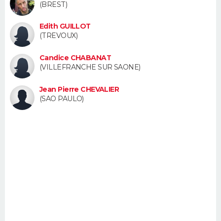
(BREST)
FORUM
Edith GUILLOT
Lifestyle
Sport
Television
Cinema
Bricolage
Culture
Auto
Voyage
(TREVOUX)
Candice CHABANAT
(VILLEFRANCHE SUR SAONE)
Jean Pierre CHEVALIER
(SAO PAULO)