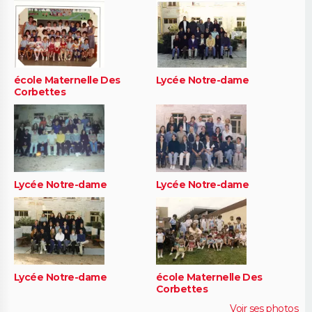
école Maternelle Des
Lycée Notre-dame
Corbettes
Lycée Notre-dame
Lycée Notre-dame
Lycée Notre-dame
école Maternelle Des
Corbettes
Voir ses photos