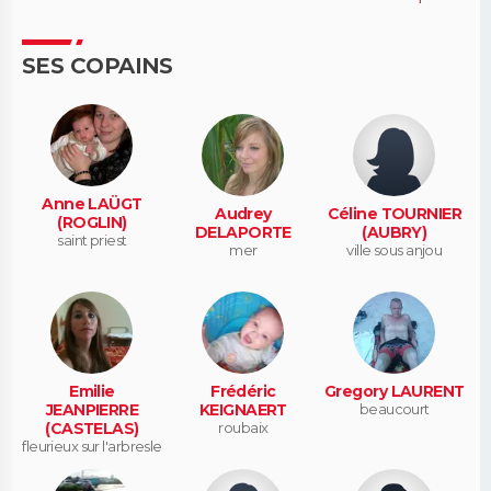
SES COPAINS
Anne LAÜGT
Audrey
Céline TOURNIER
(ROGLIN)
DELAPORTE
(AUBRY)
saint priest
mer
ville sous anjou
Emilie
Frédéric
Gregory LAURENT
JEANPIERRE
KEIGNAERT
beaucourt
(CASTELAS)
roubaix
fleurieux sur l'arbresle