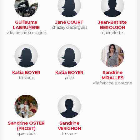
Guillaume
Jane COURT
Jean-Batiste
LABRUYERE
chazay d'azergues
BEROUJON
villefranche sur saone
chenelette
Katia BOYER
Katia BOYER
Sandrine
trevoux
anse
MIRALLES
villefranche sur saone
Sandrine OSTER
Sandrine
(PROST)
VERICHON
quincieux
trevoux