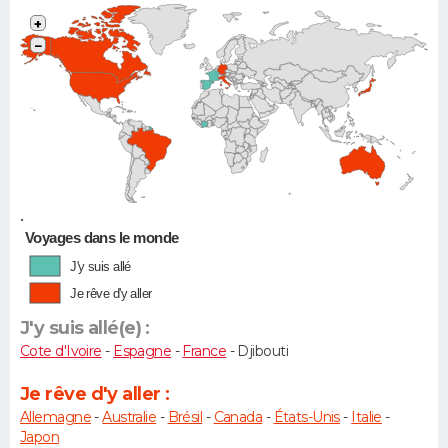
+
−
•
Voyages dans le monde
J'y suis allé
Je rêve d'y aller
J'y suis allé(e) :
Cote d'Ivoire
-
Espagne
-
France
- Djibouti
Je rêve d'y aller :
Allemagne
-
Australie
-
Brésil
-
Canada
-
États-Unis
-
Italie
-
Japon