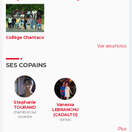
Collège Chantaco
Voir ses photos
SES COPAINS
Stephanie
Vanessa
TOURAND
LEBRANCHU
chambon sur
(CADALTO)
voueize
sornac
Plus