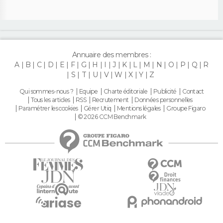
Annuaire des membres :
A
B
C
D
E
F
G
H
I
J
K
L
M
N
O
P
Q
R
S
T
U
V
W
X
Y
Z
Qui sommes-nous ?
Equipe
Charte éditoriale
Publicité
Contact
Tous les articles
RSS
Recrutement
Données personnelles
Paramétrer les cookies
Gérer Utiq
Mentions légales
Groupe Figaro
© 2026 CCM Benchmark