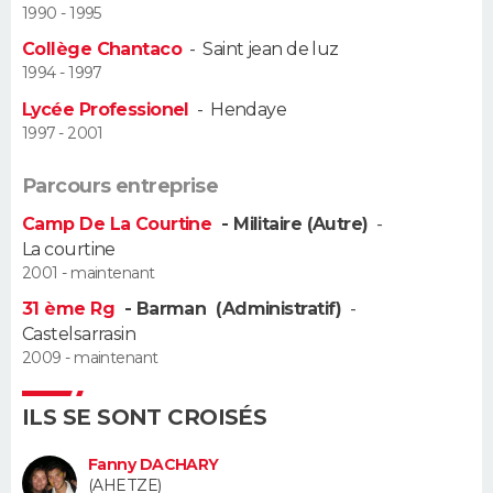
1990 - 1995
Guide de la santé
Médicaments
+
Alimentation
Maladies
Sommeil
Collège Chantaco
-
Saint jean de luz
VOYAGE
1994 - 1997
City break
Voyage de noces
Climat
Destinations
Voyage nature
Forum
+
PHOTO
Lycée Professionel
-
Hendaye
1997 - 2001
GUIDES D'ACHAT
Parcours entreprise
BONS PLANS
Camp De La Courtine
- Militaire (Autre)
-
La courtine
CARTE DE VOEUX
2001 - maintenant
Carte Bonne année
Carte Pâques
Carte de Noël
Carte Saint-Valentin
Carte d'anniversaire
DICTIONNAIRE
31 ème Rg
- Barman (Administratif)
-
Castelsarrasin
Biographies
Expressions
Dictionnaire
Citations
Proverbes
2009 - maintenant
PROGRAMME TV
COPAINS D'AVANT
ILS SE SONT CROISÉS
Se connecter
Collèges
Universités
Service militaire
S'inscrire
Lycées
Primaires
Entreprises
Avis de recherche
AVIS DE DÉCÈS
Fanny DACHARY
(AHETZE)