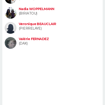
FORUM
Nadia WOPPELMANN
Lifestyle
Sport
Television
Cinema
Bricolage
Culture
Auto
Voyage
(BIRIATOU)
Veronique BEAUCLAIR
(PIERRELAYE)
Valérie FERNADEZ
(DAX)