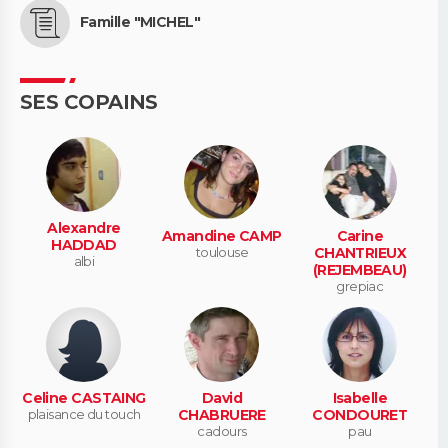
Famille "MICHEL"
SES COPAINS
Alexandre
Amandine CAMP
Carine
HADDAD
toulouse
CHANTRIEUX
albi
(REJEMBEAU)
grepiac
Celine CASTAING
David
Isabelle
plaisance du touch
CHABRUERE
CONDOURET
cadours
pau