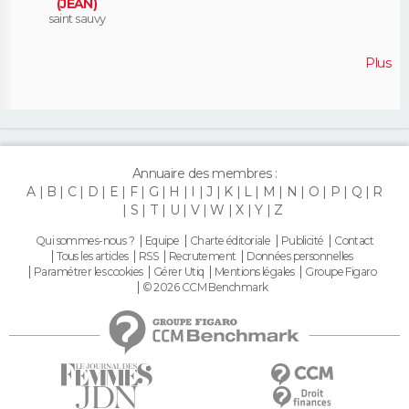
(JEAN)
saint sauvy
Plus
Annuaire des membres :
A
B
C
D
E
F
G
H
I
J
K
L
M
N
O
P
Q
R
S
T
U
V
W
X
Y
Z
Qui sommes-nous ?
Equipe
Charte éditoriale
Publicité
Contact
Tous les articles
RSS
Recrutement
Données personnelles
Paramétrer les cookies
Gérer Utiq
Mentions légales
Groupe Figaro
© 2026 CCM Benchmark