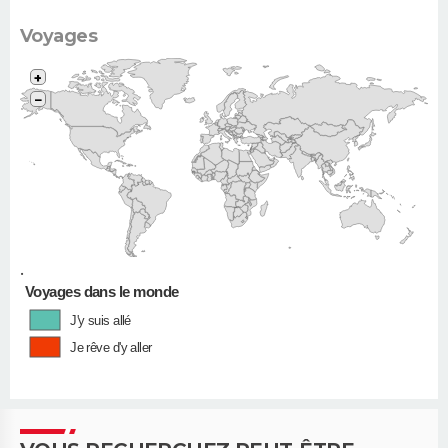
Voyages
+
−
•
Voyages dans le monde
J'y suis allé
Je rêve d'y aller