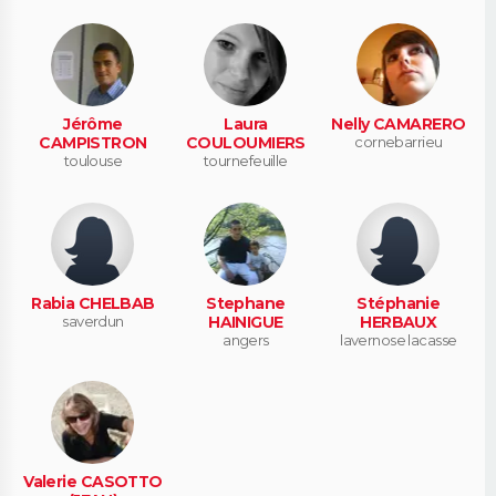
Jérôme
Laura
Nelly CAMARERO
CAMPISTRON
COULOUMIERS
cornebarrieu
toulouse
tournefeuille
Rabia CHELBAB
Stephane
Stéphanie
saverdun
HAINIGUE
HERBAUX
angers
lavernose lacasse
Valerie CASOTTO