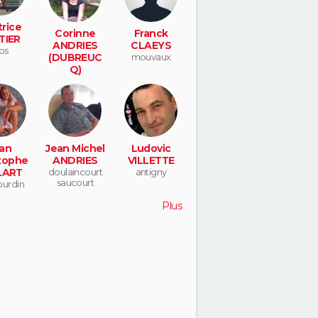
rice
Corinne
Franck
TIER
ANDRIES
CLAEYS
os
(DUBREUC
mouvaux
Q)
doulaincourt
saucourt
an
Jean Michel
Ludovic
tophe
ANDRIES
VILLETTE
LART
doulaincourt
antigny
saucourt
urdin
Plus