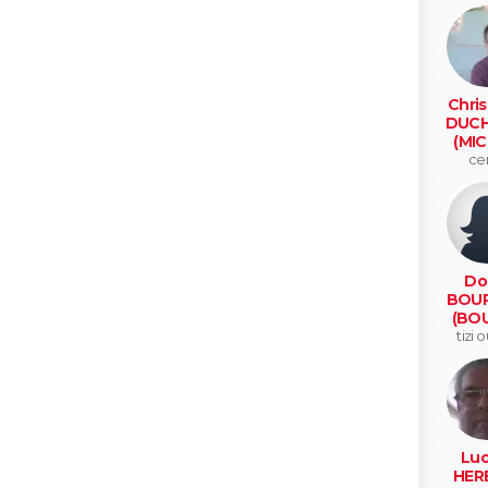
Chris
DUCH
(MIC
ce
Do
BOUR
(BOU
tizi 
Luc
HER