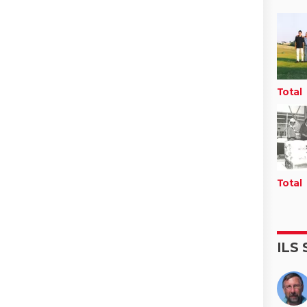
Total
Total
ILS