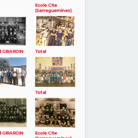
Ecole Cite
(Sarreguemines)
d GIRARDIN
Total
Total
d GIRARDIN
Ecole Cite