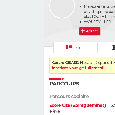
Marié,3 enfants ,p
et voila qu'une p
plus.TOUTE la fami
WOUSTVILLER
Ajouter
Profil
Gerard GIRARDIN
est sur Copains d'a
inscrivez-vous gratuitement
.
PARCOURS
Parcours scolaire
Ecole Cite (Sarreguemines)
-
S
élève