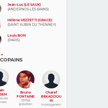
Jean-Luc (LE SAUX)
(ANDERNOS-LES-BAINS)
Hélène VEZZETTI (GRACE)
(SAINT AUBIN DU THENNEY)
Louis BON
(PARIS)
 COPAINS
ain
Bruno
Charef
SEM
FONTAINE
BEKADDOU
s les
79798
RI
osas
jestetten
mostaganem