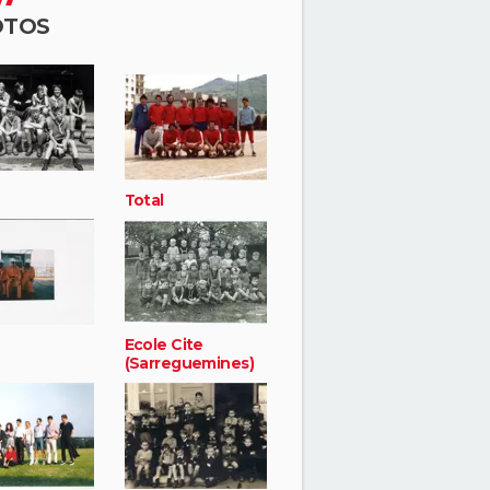
OTOS
Total
Ecole Cite
(Sarreguemines)