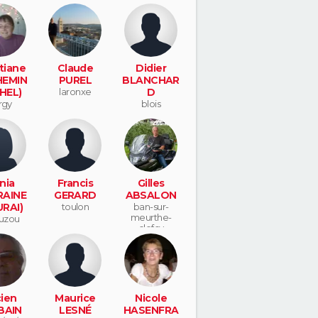
tiane
Claude
Didier
EMIN
PUREL
BLANCHAR
HEL)
laronxe
D
rgy
blois
nia
Francis
Gilles
AINE
GERARD
ABSALON
RAI)
toulon
ban-sur-
meurthe-
ouzou
clefcy
ien
Maurice
Nicole
BAIN
LESNÉ
HASENFRA