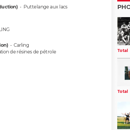
PH
duction)
-
Puttelange aux lacs
LING
ion)
-
Carling
Total
tion de résines de pétrole
Total