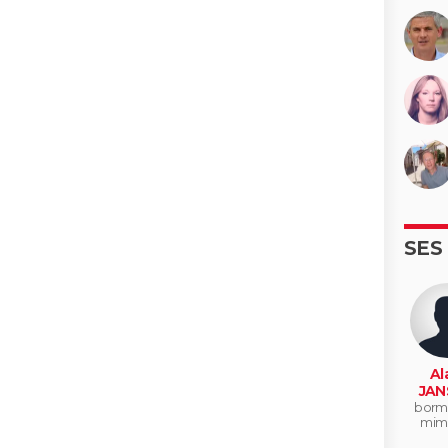
SES
Al
JAN
borme
mim