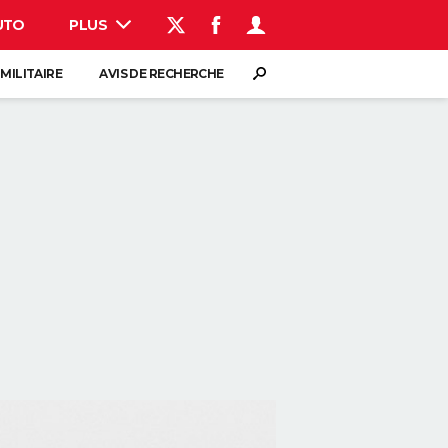
UTO
PLUS
AUTO
HIGH-TECH
BRICOLAGE
WEEK-END
LIFESTYLE
SANTE
VOYAGE
PHOTO
GUIDES D'ACHAT
BONS PLANS
CARTE DE VOEUX
DICTIONNAIRE
PROGRAMME TV
COPAINS D'AVANT
AVIS DE DÉCÈS
FORUM
S'inscrire
Connexion
 MILITAIRE
AVIS DE RECHERCHE
Rechercher