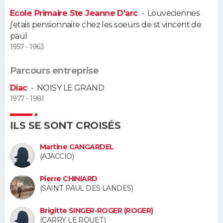
Ecole Primaire Ste Jeanne D'arc
-
Louveciennes
Guide de la santé
Médicaments
+
Alimentation
Maladies
Sommeil
VOYAGE
j'etais pensionnaire chez les soeurs de st vincent de
paul
City break
Voyage de noces
Climat
Destinations
Voyage nature
Forum
+
1957 - 1963
PHOTO
Parcours entreprise
GUIDES D'ACHAT
Diac
-
NOISY LE GRAND
BONS PLANS
1977 - 1981
CARTE DE VOEUX
ILS SE SONT CROISÉS
Carte Bonne année
Carte Pâques
Carte de Noël
Carte Saint-Valentin
Carte d'anniversaire
DICTIONNAIRE
Martine CANGARDEL
(AJACCIO)
Biographies
Expressions
Dictionnaire
Citations
Proverbes
PROGRAMME TV
Pierre CHINIARD
COPAINS D'AVANT
(SAINT PAUL DES LANDES)
Se connecter
Collèges
Universités
Service militaire
S'inscrire
Lycées
Primaires
Entreprises
Avis de recherche
AVIS DE DÉCÈS
Brigitte SINGER-ROGER (ROGER)
(CARRY LE ROUET)