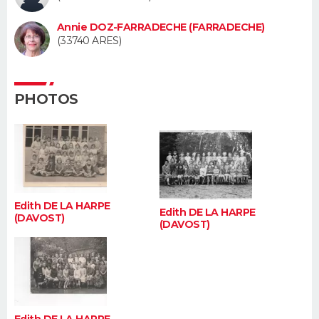
FORUM
Annie DOZ-FARRADECHE (FARRADECHE)
Lifestyle
Sport
Television
Cinema
Bricolage
Culture
Auto
Voyage
(33740 ARES)
PHOTOS
Edith DE LA HARPE
Edith DE LA HARPE
(DAVOST)
(DAVOST)
Edith DE LA HARPE