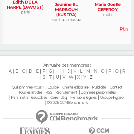
Edith DE LA
Jeanine EL
Marie-Joëlle
HARPE (DAVOST)
MARBOUH
GEFFROY
paris
(KUSTRA)
metz
kenitra al massira
Plus
Annuaire des membres :
A
B
C
D
E
F
G
H
I
J
K
L
M
N
O
P
Q
R
S
T
U
V
W
X
Y
Z
Qui sommes-nous ?
Equipe
Charte éditoriale
Publicité
Contact
Tous les articles
RSS
Recrutement
Données personnelles
Paramétrer les cookies
Gérer Utiq
Mentions légales
Groupe Figaro
© 2026 CCM Benchmark