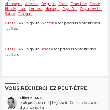
Allemagne
-
Autriche
-
Belgique
-
Chine
-
États-Unis
-
France
-
Irlande
-
Italie
-
Lettonie
-
Norvège
-
Pays-Bas
-
Royaume-Uni
-
Suisse
-
Tchéquie
Gilles BLANC
a ajouté
Expemb
à son parcours professionnel
il y a 11 ans
Gilles BLANC
a ajouté
Linacs
à son parcours professionnel
il y a 13 ans
VOUS RECHERCHEZ PEUT-ÊTRE
Gilles BLANC
profil professionnel | Digitize-it - Co-founder, senior
digital consultant