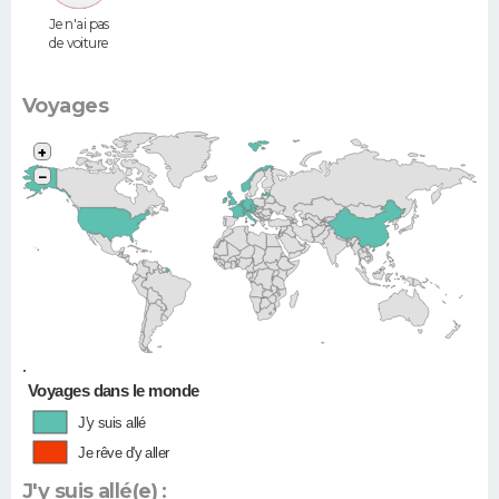
Je n'ai pas
de voiture
Voyages
+
−
•
Voyages dans le monde
J'y suis allé
Je rêve d'y aller
J'y suis allé(e) :