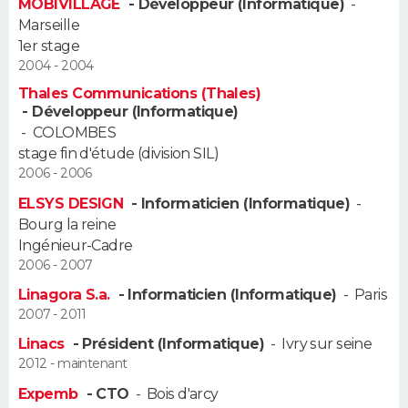
MOBIVILLAGE
- Développeur (Informatique)
-
FORUM
Marseille
1er stage
Lifestyle
Sport
Television
Cinema
Bricolage
Culture
Auto
Voyage
2004 - 2004
Thales Communications (Thales)
- Développeur (Informatique)
-
COLOMBES
stage fin d'étude (division SIL)
2006 - 2006
ELSYS DESIGN
- Informaticien (Informatique)
-
Bourg la reine
Ingénieur-Cadre
2006 - 2007
Linagora S.a.
- Informaticien (Informatique)
-
Paris
2007 - 2011
Linacs
- Président (Informatique)
-
Ivry sur seine
2012 - maintenant
Expemb
- CTO
-
Bois d'arcy