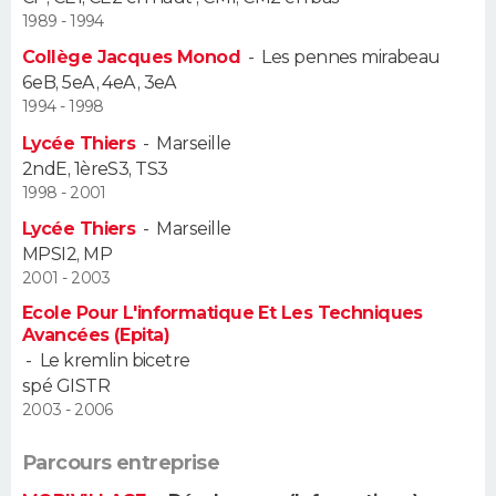
1989 - 1994
Guide de la santé
Médicaments
+
Alimentation
Maladies
Sommeil
VOYAGE
Collège Jacques Monod
-
Les pennes mirabeau
6eB, 5eA, 4eA, 3eA
City break
Voyage de noces
Climat
Destinations
Voyage nature
Forum
+
PHOTO
1994 - 1998
Lycée Thiers
-
Marseille
GUIDES D'ACHAT
2ndE, 1èreS3, TS3
1998 - 2001
BONS PLANS
Lycée Thiers
-
Marseille
MPSI2, MP
CARTE DE VOEUX
2001 - 2003
Carte Bonne année
Carte Pâques
Carte de Noël
Carte Saint-Valentin
Carte d'anniversaire
DICTIONNAIRE
Ecole Pour L'informatique Et Les Techniques
Avancées (Epita)
Biographies
Expressions
Dictionnaire
Citations
Proverbes
-
Le kremlin bicetre
PROGRAMME TV
spé GISTR
2003 - 2006
COPAINS D'AVANT
Se connecter
Collèges
Universités
Service militaire
S'inscrire
Lycées
Primaires
Entreprises
Avis de recherche
Parcours entreprise
AVIS DE DÉCÈS