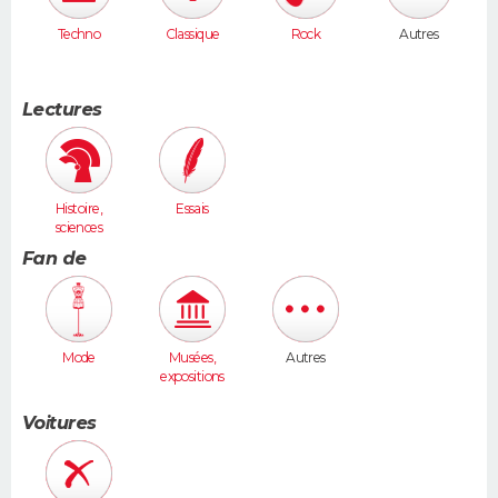
Techno
Classique
Rock
Autres
Lectures
Histoire,
Essais
sciences
humaines
Fan de
Mode
Musées,
Autres
expositions
Voitures