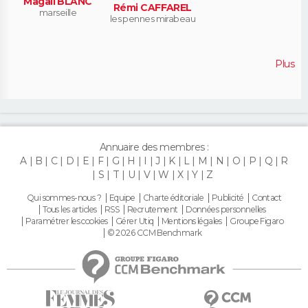
Magali BLANC
Rémi CAFFAREL
marseille
les pennes mirabeau
Plus
Annuaire des membres :
A
B
C
D
E
F
G
H
I
J
K
L
M
N
O
P
Q
R
S
T
U
V
W
X
Y
Z
Qui sommes-nous ?
Equipe
Charte éditoriale
Publicité
Contact
Tous les articles
RSS
Recrutement
Données personnelles
Paramétrer les cookies
Gérer Utiq
Mentions légales
Groupe Figaro
© 2026 CCM Benchmark