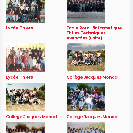
Lycée Thiers
Ecole Pour L'informatique
Et Les Techniques
Avancées (Epita)
Lycée Thiers
Collège Jacques Monod
Collège Jacques Monod
Collège Jacques Monod