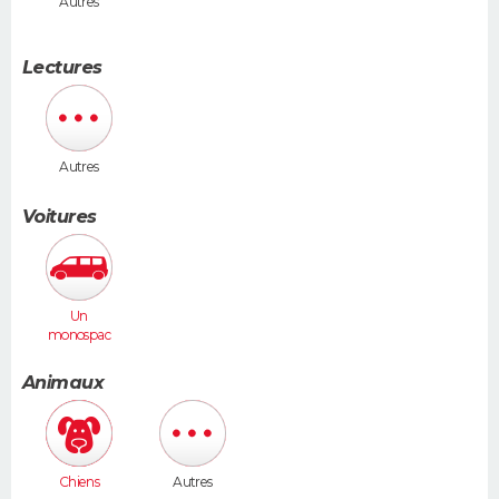
Autres
Lectures
Autres
Voitures
Un
monospac
e (Espace,
Scénic,
Animaux
Xsara
Picasso...)
Chiens
Autres