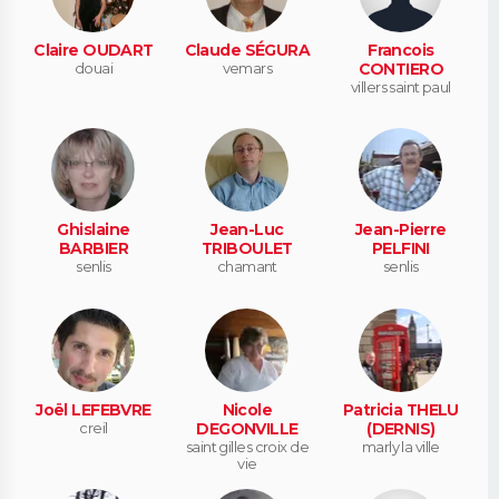
Claire OUDART
Claude SÉGURA
Francois
douai
vemars
CONTIERO
villers saint paul
Ghislaine
Jean-Luc
Jean-Pierre
BARBIER
TRIBOULET
PELFINI
senlis
chamant
senlis
Joël LEFEBVRE
Nicole
Patricia THELU
creil
DEGONVILLE
(DERNIS)
saint gilles croix de
marly la ville
vie