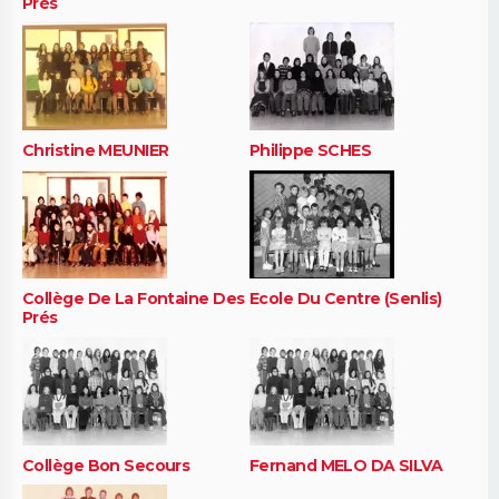
Prés
Christine MEUNIER
Philippe SCHES
Collège De La Fontaine Des
Ecole Du Centre (Senlis)
Prés
Collège Bon Secours
Fernand MELO DA SILVA