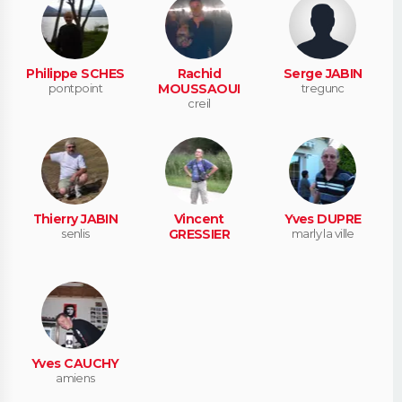
Philippe SCHES
Rachid
Serge JABIN
pontpoint
MOUSSAOUI
tregunc
creil
Thierry JABIN
Vincent
Yves DUPRE
senlis
GRESSIER
marly la ville
Yves CAUCHY
amiens