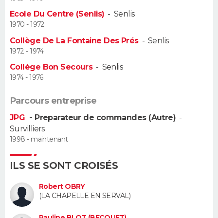
Ecole Du Centre (Senlis)
-
Senlis
Guide de la santé
Médicaments
+
Alimentation
Maladies
Sommeil
VOYAGE
1970 - 1972
Collège De La Fontaine Des Prés
-
Senlis
City break
Voyage de noces
Climat
Destinations
Voyage nature
Forum
+
PHOTO
1972 - 1974
Collège Bon Secours
-
Senlis
GUIDES D'ACHAT
1974 - 1976
BONS PLANS
Parcours entreprise
CARTE DE VOEUX
JPG
- Preparateur de commandes (Autre)
-
Survilliers
Carte Bonne année
Carte Pâques
Carte de Noël
Carte Saint-Valentin
Carte d'anniversaire
DICTIONNAIRE
1998 - maintenant
Biographies
Expressions
Dictionnaire
Citations
Proverbes
PROGRAMME TV
ILS SE SONT CROISÉS
COPAINS D'AVANT
Robert OBRY
(LA CHAPELLE EN SERVAL)
Se connecter
Collèges
Universités
Service militaire
S'inscrire
Lycées
Primaires
Entreprises
Avis de recherche
AVIS DE DÉCÈS
Pauline BLOT (BECQUET)