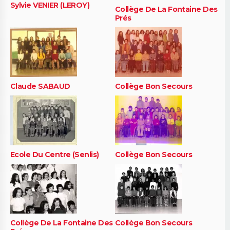
Sylvie VENIER (LEROY)
Collège De La Fontaine Des
Prés
Claude SABAUD
Collège Bon Secours
Ecole Du Centre (Senlis)
Collège Bon Secours
Collège De La Fontaine Des
Collège Bon Secours