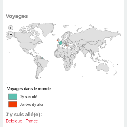
Voyages
+
−
•
Voyages dans le monde
J'y suis allé
Je rêve d'y aller
J'y suis allé(e) :
Belgique
-
France