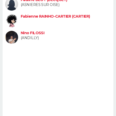
FORUM
(ASNIERES SUR OISE)
Lifestyle
Sport
Television
Cinema
Bricolage
Culture
Auto
Voyage
Fabienne RAINHO-CARTIER (CARTIER)
Nino FILOSSI
(ANDILLY)