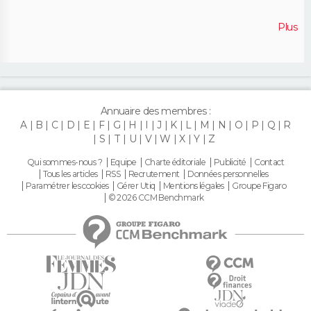
Plus
Annuaire des membres :
A
B
C
D
E
F
G
H
I
J
K
L
M
N
O
P
Q
R
S
T
U
V
W
X
Y
Z
Qui sommes-nous ?
Equipe
Charte éditoriale
Publicité
Contact
Tous les articles
RSS
Recrutement
Données personnelles
Paramétrer les cookies
Gérer Utiq
Mentions légales
Groupe Figaro
© 2026 CCM Benchmark