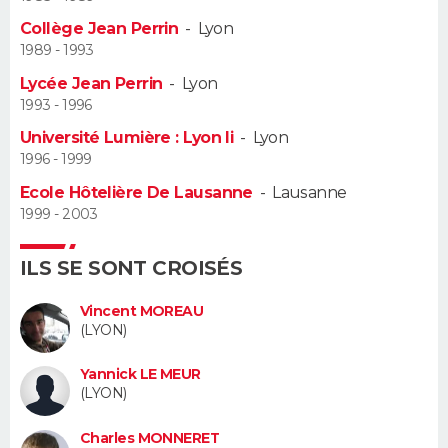
Collège Jean Perrin
-
Lyon
Guide de la santé
Médicaments
+
Alimentation
Maladies
Sommeil
VOYAGE
1989 - 1993
Lycée Jean Perrin
-
Lyon
City break
Voyage de noces
Climat
Destinations
Voyage nature
Forum
+
PHOTO
1993 - 1996
Université Lumière : Lyon Ii
-
Lyon
GUIDES D'ACHAT
1996 - 1999
BONS PLANS
Ecole Hôtelière De Lausanne
-
Lausanne
1999 - 2003
CARTE DE VOEUX
ILS SE SONT CROISÉS
Carte Bonne année
Carte Pâques
Carte de Noël
Carte Saint-Valentin
Carte d'anniversaire
DICTIONNAIRE
Vincent MOREAU
Biographies
Expressions
Dictionnaire
Citations
Proverbes
PROGRAMME TV
(LYON)
COPAINS D'AVANT
Yannick LE MEUR
(LYON)
Se connecter
Collèges
Universités
Service militaire
S'inscrire
Lycées
Primaires
Entreprises
Avis de recherche
AVIS DE DÉCÈS
Charles MONNERET