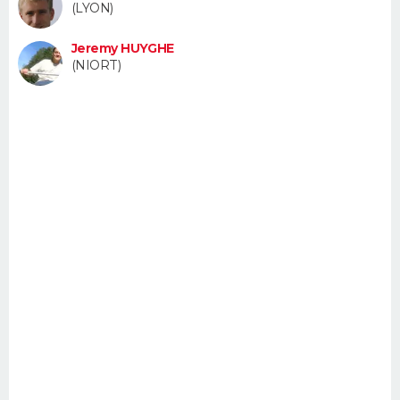
(LYON)
FORUM
Jeremy HUYGHE
Lifestyle
Sport
Television
Cinema
Bricolage
Culture
Auto
Voyage
(NIORT)