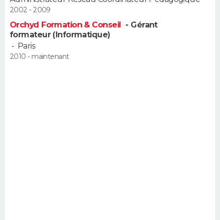
FORUM
2002 - 2009
Orchyd Formation & Conseil
- Gérant
Lifestyle
Sport
Television
Cinema
Bricolage
Culture
Auto
Voyage
formateur (Informatique)
-
Paris
2010 - maintenant