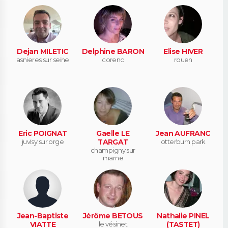
Dejan MILETIC
Delphine BARON
Elise HIVER
asnieres sur seine
corenc
rouen
Eric POIGNAT
Gaelle LE
Jean AUFRANC
juvisy sur orge
TARGAT
otterburn park
champigny sur
marne
Jean-Baptiste
Jérôme BETOUS
Nathalie PINEL
VIATTE
le vésinet
(TASTET)