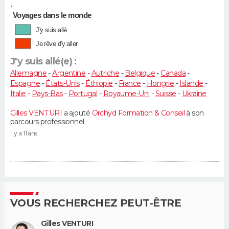
•
Voyages dans le monde
J'y suis allé
Je rêve d'y aller
J'y suis allé(e) :
Allemagne
-
Argentine
-
Autriche
-
Belgique
-
Canada
-
Espagne
-
États-Unis
-
Éthiopie
-
France
-
Hongrie
-
Islande
-
Italie
-
Pays-Bas
-
Portugal
-
Royaume-Uni
-
Suisse
-
Ukraine
Gilles VENTURI
a ajouté
Orchyd Formation & Conseil
à son
parcours professionnel
il y a 11 ans
VOUS RECHERCHEZ PEUT-ÊTRE
Gilles VENTURI