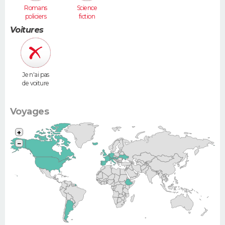
Romans
Science
policiers
fiction
Voitures
Je n'ai pas
de voiture
Voyages
+
−