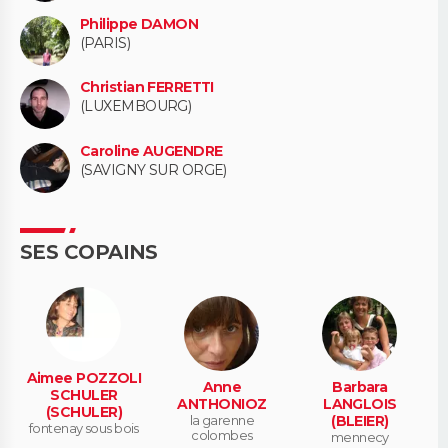
Philippe DAMON
(PARIS)
Christian FERRETTI
(LUXEMBOURG)
Caroline AUGENDRE
(SAVIGNY SUR ORGE)
SES COPAINS
Aimee POZZOLI
Anne
Barbara
SCHULER
ANTHONIOZ
LANGLOIS
(SCHULER)
la garenne
(BLEIER)
fontenay sous bois
colombes
mennecy