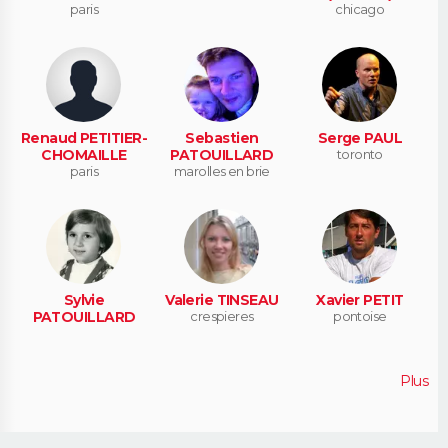
paris
chicago
Renaud PETITIER-
Sebastien
Serge PAUL
CHOMAILLE
PATOUILLARD
toronto
paris
marolles en brie
Sylvie
Valerie TINSEAU
Xavier PETIT
PATOUILLARD
crespieres
pontoise
Plus