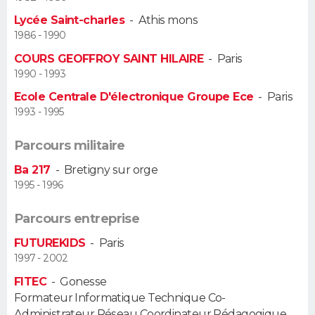
Lycée Saint-charles
-
Athis mons
Guide de la santé
Médicaments
+
Alimentation
Maladies
Sommeil
VOYAGE
1986 - 1990
COURS GEOFFROY SAINT HILAIRE
-
Paris
City break
Voyage de noces
Climat
Destinations
Voyage nature
Forum
+
PHOTO
1990 - 1993
Ecole Centrale D'électronique Groupe Ece
-
Paris
GUIDES D'ACHAT
1993 - 1995
BONS PLANS
Parcours militaire
CARTE DE VOEUX
Ba 217
-
Bretigny sur orge
1995 - 1996
Carte Bonne année
Carte Pâques
Carte de Noël
Carte Saint-Valentin
Carte d'anniversaire
DICTIONNAIRE
Parcours entreprise
Biographies
Expressions
Dictionnaire
Citations
Proverbes
PROGRAMME TV
FUTUREKIDS
-
Paris
1997 - 2002
COPAINS D'AVANT
FITEC
-
Gonesse
Se connecter
Collèges
Universités
Service militaire
S'inscrire
Lycées
Primaires
Entreprises
Avis de recherche
AVIS DE DÉCÈS
Formateur Informatique Technique Co-
Administrateur Réseau Coordinateur Pédagogique