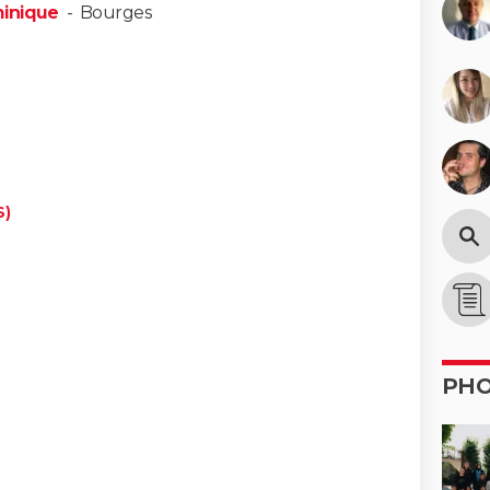
minique
-
Bourges
S)
PH