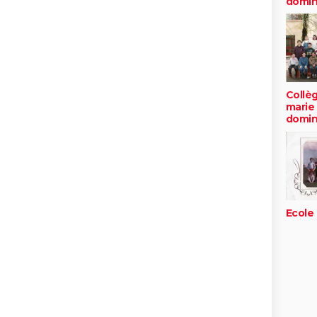
domin
Collè
marie 
domin
Ecole 