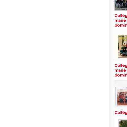
Collè
marie 
domin
Collè
marie 
domin
Collèg