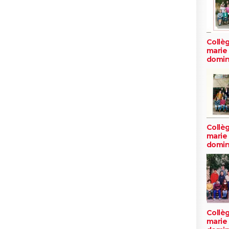
Collè
marie 
domin
Collè
marie 
domin
Collè
marie 