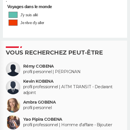
•
Voyages dans le monde
J'y suis allé
Je rêve d'y aller
VOUS RECHERCHEZ PEUT-ÊTRE
Rémy COBENA
profil personnel | PERPIGNAN
Kevin KOBENA
profil professionnel | AITM TRANSIT - Declarant
adjoint
Ambra GOBENA
profil personnel
Yao Pipira COBENA
profil professionnel | Homme d'affaire - Bijoutier