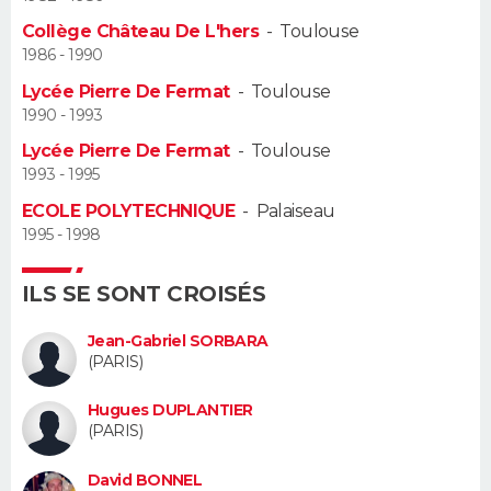
Collège Château De L'hers
-
Toulouse
Guide de la santé
Médicaments
+
Alimentation
Maladies
Sommeil
VOYAGE
1986 - 1990
Lycée Pierre De Fermat
-
Toulouse
City break
Voyage de noces
Climat
Destinations
Voyage nature
Forum
+
PHOTO
1990 - 1993
Lycée Pierre De Fermat
-
Toulouse
GUIDES D'ACHAT
1993 - 1995
BONS PLANS
ECOLE POLYTECHNIQUE
-
Palaiseau
1995 - 1998
CARTE DE VOEUX
ILS SE SONT CROISÉS
Carte Bonne année
Carte Pâques
Carte de Noël
Carte Saint-Valentin
Carte d'anniversaire
DICTIONNAIRE
Jean-Gabriel SORBARA
Biographies
Expressions
Dictionnaire
Citations
Proverbes
PROGRAMME TV
(PARIS)
COPAINS D'AVANT
Hugues DUPLANTIER
(PARIS)
Se connecter
Collèges
Universités
Service militaire
S'inscrire
Lycées
Primaires
Entreprises
Avis de recherche
AVIS DE DÉCÈS
David BONNEL