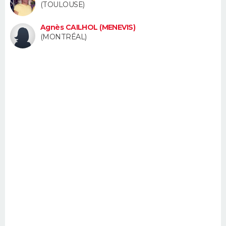
(TOULOUSE)
FORUM
Agnès CAILHOL (MENEVIS)
Lifestyle
Sport
Television
Cinema
Bricolage
Culture
Auto
Voyage
(MONTRÉAL)