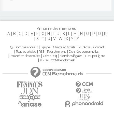
Annuaire des membres :
A
B
C
D
E
F
G
H
I
J
K
L
M
N
O
P
Q
R
S
T
U
V
W
X
Y
Z
Qui sommes-nous ?
Equipe
Charte éditoriale
Publicité
Contact
Tous les articles
RSS
Recrutement
Données personnelles
Paramétrer les cookies
Gérer Utiq
Mentions légales
Groupe Figaro
© 2026 CCM Benchmark