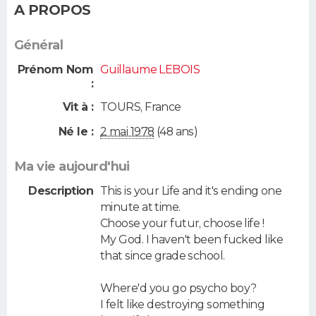
A PROPOS
Général
Prénom Nom
Guillaume LEBOIS
:
Vit à :
TOURS
,
France
Né le :
2 mai 1978
(48 ans)
Ma vie aujourd'hui
Description
This is your Life and it's ending one
minute at time.
Choose your futur, choose life !
My God. I haven't been fucked like
that since grade school.
Where'd you go psycho boy?
I felt like destroying something