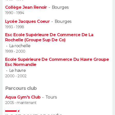
Collège Jean Renoir
-
Bourges
Guide de la santé
Médicaments
+
Alimentation
Maladies
Sommeil
VOYAGE
1990 - 1994
Lycée Jacques Coeur
-
Bourges
City break
Voyage de noces
Climat
Destinations
Voyage nature
Forum
+
PHOTO
1993 - 1998
Esc Ecole Supérieure De Commerce De La
GUIDES D'ACHAT
Rochelle (Groupe Sup De Co)
-
La rochelle
BONS PLANS
1999 - 2000
Ecole Supérieure De Commerce Du Havre Groupe
CARTE DE VOEUX
Esc Normandie
Carte Bonne année
Carte Pâques
Carte de Noël
Carte Saint-Valentin
Carte d'anniversaire
-
Le havre
DICTIONNAIRE
2000 - 2002
Biographies
Expressions
Dictionnaire
Citations
Proverbes
PROGRAMME TV
Parcours club
COPAINS D'AVANT
Aqua Gym's Club
-
Tours
2005 - maintenant
Se connecter
Collèges
Universités
Service militaire
S'inscrire
Lycées
Primaires
Entreprises
Avis de recherche
AVIS DE DÉCÈS