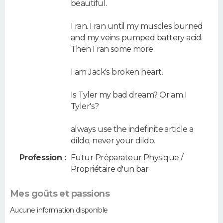
beautiful.
I ran. I ran until my muscles burned
and my veins pumped battery acid.
Then I ran some more.
I am Jack's broken heart.
Is Tyler my bad dream? Or am I
Tyler's?
always use the indefinite article a
dildo, never your dildo.
Profession :
Futur Préparateur Physique /
Propriétaire d'un bar
Mes goûts et passions
Aucune information disponible