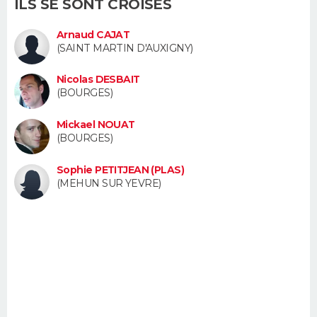
ILS SE SONT CROISÉS
FORUM
Arnaud CAJAT
Lifestyle
Sport
Television
Cinema
Bricolage
Culture
Auto
Voyage
(SAINT MARTIN D'AUXIGNY)
Nicolas DESBAIT
(BOURGES)
Mickael NOUAT
(BOURGES)
Sophie PETITJEAN (PLAS)
(MEHUN SUR YEVRE)