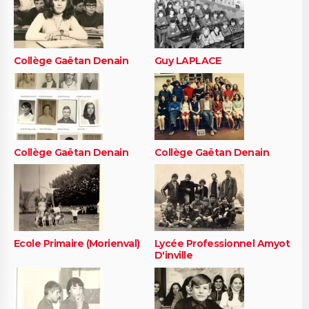
Collège Gaëtan Denain
Guy LAPLACE
Collège Gaëtan Denain
Collège Gaëtan Denain
Ecole Primaire (Morienval)
Lycée Professionnel Amyot
D'inville