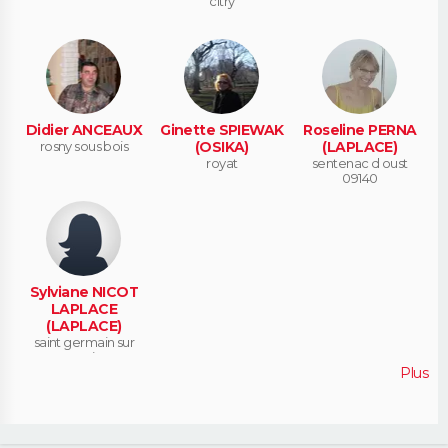
citry
Didier ANCEAUX
Ginette SPIEWAK
Roseline PERNA
rosny sous bois
(OSIKA)
(LAPLACE)
royat
sentenac d oust
09140
Sylviane NICOT
LAPLACE
(LAPLACE)
saint germain sur
morin
Plus