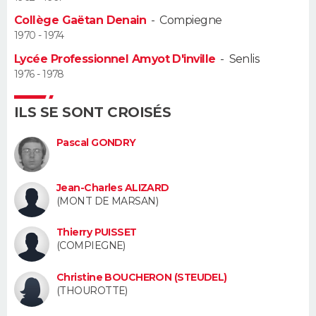
Collège Gaëtan Denain
-
Compiegne
Guide de la santé
Médicaments
+
Alimentation
Maladies
Sommeil
VOYAGE
1970 - 1974
Lycée Professionnel Amyot D'inville
-
Senlis
City break
Voyage de noces
Climat
Destinations
Voyage nature
Forum
+
PHOTO
1976 - 1978
GUIDES D'ACHAT
ILS SE SONT CROISÉS
BONS PLANS
Pascal GONDRY
CARTE DE VOEUX
Jean-Charles ALIZARD
Carte Bonne année
Carte Pâques
Carte de Noël
Carte Saint-Valentin
Carte d'anniversaire
DICTIONNAIRE
(MONT DE MARSAN)
Biographies
Expressions
Dictionnaire
Citations
Proverbes
PROGRAMME TV
Thierry PUISSET
(COMPIEGNE)
COPAINS D'AVANT
Christine BOUCHERON (STEUDEL)
Se connecter
Collèges
Universités
Service militaire
S'inscrire
Lycées
Primaires
Entreprises
Avis de recherche
(THOUROTTE)
AVIS DE DÉCÈS