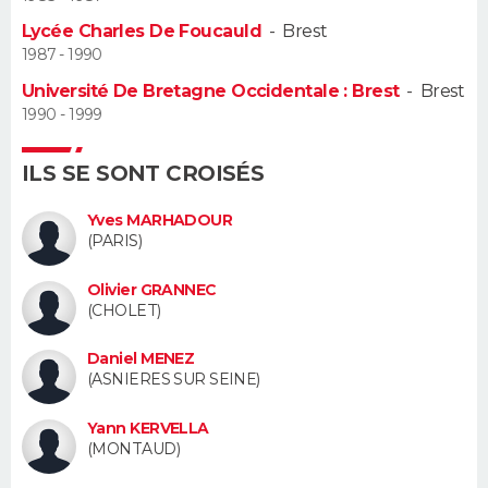
Lycée Charles De Foucauld
-
Brest
Guide de la santé
Médicaments
+
Alimentation
Maladies
Sommeil
VOYAGE
1987 - 1990
Université De Bretagne Occidentale : Brest
-
Brest
City break
Voyage de noces
Climat
Destinations
Voyage nature
Forum
+
PHOTO
1990 - 1999
GUIDES D'ACHAT
ILS SE SONT CROISÉS
BONS PLANS
Yves MARHADOUR
(PARIS)
CARTE DE VOEUX
Olivier GRANNEC
Carte Bonne année
Carte Pâques
Carte de Noël
Carte Saint-Valentin
Carte d'anniversaire
DICTIONNAIRE
(CHOLET)
Biographies
Expressions
Dictionnaire
Citations
Proverbes
PROGRAMME TV
Daniel MENEZ
(ASNIERES SUR SEINE)
COPAINS D'AVANT
Yann KERVELLA
Se connecter
Collèges
Universités
Service militaire
S'inscrire
Lycées
Primaires
Entreprises
Avis de recherche
(MONTAUD)
AVIS DE DÉCÈS