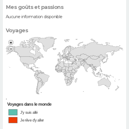
Mes goûts et passions
Aucune information disponible
Voyages
+
−
•
Voyages dans le monde
J'y suis allé
Je rêve d'y aller