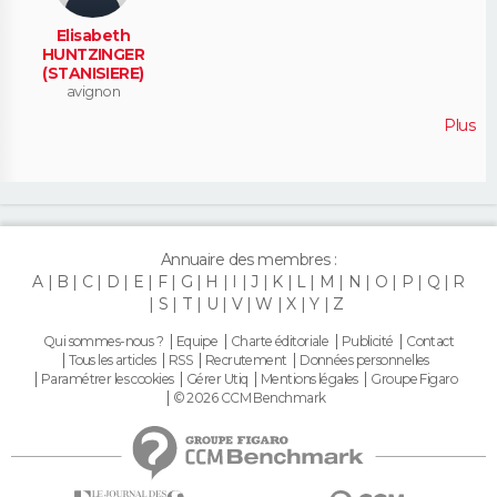
Elisabeth
HUNTZINGER
(STANISIERE)
avignon
Plus
Annuaire des membres :
A
B
C
D
E
F
G
H
I
J
K
L
M
N
O
P
Q
R
S
T
U
V
W
X
Y
Z
Qui sommes-nous ?
Equipe
Charte éditoriale
Publicité
Contact
Tous les articles
RSS
Recrutement
Données personnelles
Paramétrer les cookies
Gérer Utiq
Mentions légales
Groupe Figaro
© 2026 CCM Benchmark