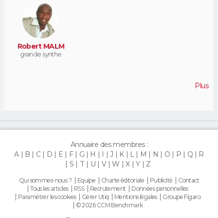
Robert MALM
grande synthe
Plus
Annuaire des membres :
A
B
C
D
E
F
G
H
I
J
K
L
M
N
O
P
Q
R
S
T
U
V
W
X
Y
Z
Qui sommes-nous ?
Equipe
Charte éditoriale
Publicité
Contact
Tous les articles
RSS
Recrutement
Données personnelles
Paramétrer les cookies
Gérer Utiq
Mentions légales
Groupe Figaro
© 2026 CCM Benchmark