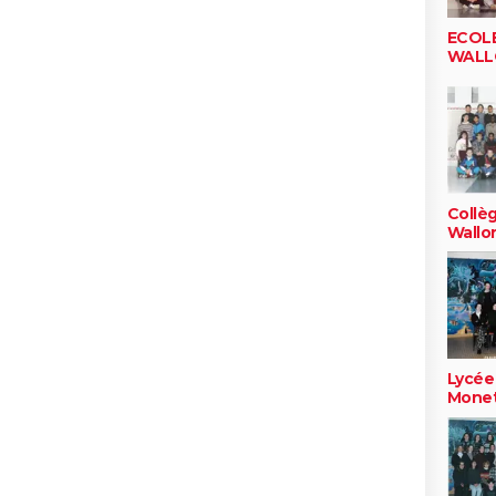
ECOLE
WALL
Collè
Wallo
Lycée
Mone