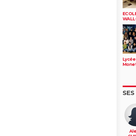
ECOLE
WALL
Lycée
Mone
SES
Ale