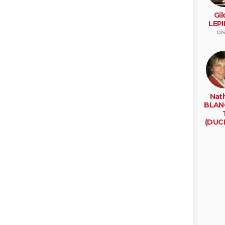
Gil
LEPI
ois
Nath
BLAN
(DUC
dunk