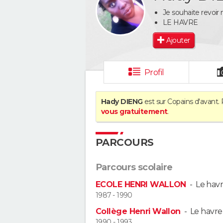
Je souhaite revoir
LE HAVRE
Ajouter
Profil
Hady DIENG
est sur Copains d'avant. 
vous gratuitement
.
PARCOURS
Parcours scolaire
ECOLE HENRI WALLON
-
Le hav
1987 - 1990
Collège Henri Wallon
-
Le havre
1990 - 1993