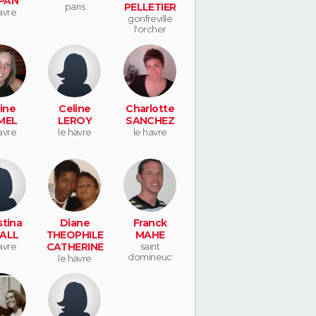
PAN
paris
PELLETIER
avre
gonfreville
l'orcher
ine
Celine
Charlotte
MEL
LEROY
SANCHEZ
avre
le havre
le havre
stina
Diane
Franck
ALL
THEOPHILE
MAHE
avre
CATHERINE
saint
domineuc
le havre