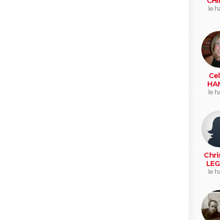
CHI
le h
Cel
HA
le h
Chri
LEG
le h