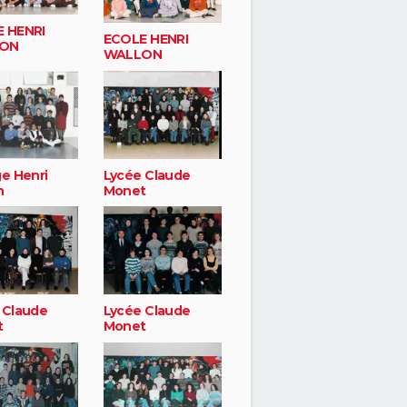
 HENRI
ECOLE HENRI
ON
WALLON
ge Henri
Lycée Claude
n
Monet
 Claude
Lycée Claude
t
Monet