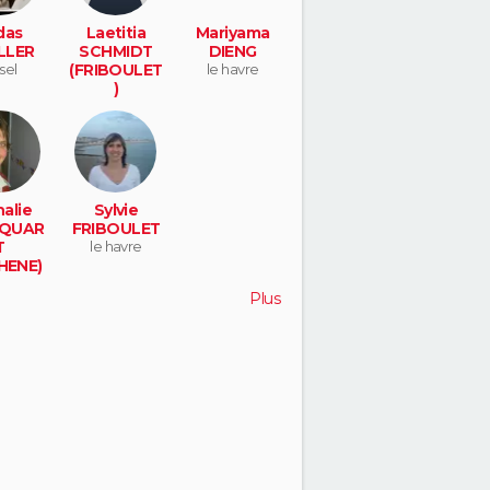
das
Laetitia
Mariyama
LLER
SCHMIDT
DIENG
sel
(FRIBOULET
le havre
)
le havre
alie
Sylvie
QUAR
FRIBOULET
T
le havre
HENE)
erque
Plus